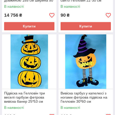
довжиною 185 см ширина 50
свято Гелловін 22*30 см
см
В наявності
В наявності
14 756
90
₴
₴
Купити
Купити
Підвіска на Гелловін три
Вивіска гарбуз у капелюсі з
веселі гарбузи фетрова
ногами фетрова підвіска на
вивіска банер 25*53 см
Гелловін 30*60 см
В наявності
В наявності