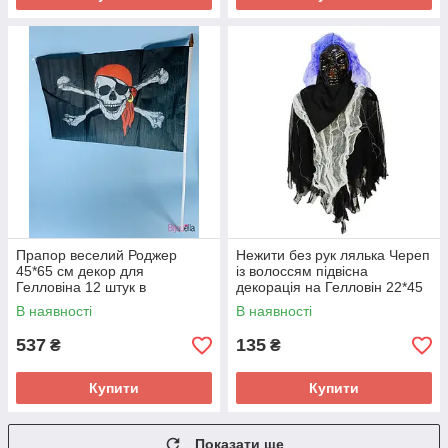
Прапор веселий Роджер
Нежити без рук лялька Череп
45*65 см декор для
із волоссям підвісна
Гелловіна 12 штук в
декорація на Гелловін 22*45
пакованні
см
В наявності
В наявності
537
135
₴
₴
Купити
Купити
Показати ще