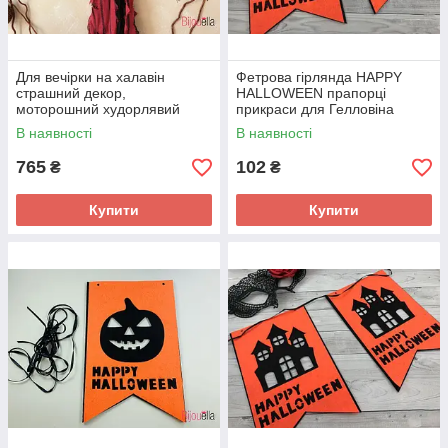
Для вечірки на халавін
Фетрова гірлянда HAPPY
страшний декор,
HALLOWEEN прапорці
моторошний худорлявий
прикраси для Гелловіна
череп-пірат підвісний
В наявності
В наявності
765
102
₴
₴
Купити
Купити