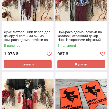
Дуже моторошний череп для
Прикраса вдома, вечірки на
декору зі світними очима
хелловін страшний декор,
прикраса вдома, вечірки на
вінок із черепами підвісний
холош
В наявності
В наявності
1 073
987
₴
₴
Купити
Купити