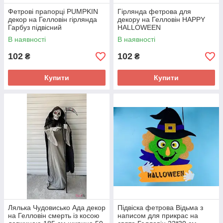
Фетрові прапорці PUMPKIN
Гірлянда фетрова для
декор на Гелловін гірлянда
декору на Гелловін HAPPY
Гарбуз підвісний
HALLOWEEN
В наявності
В наявності
102
102
₴
₴
Купити
Купити
Лялька Чудовисько Ада декор
Підвіска фетрова Відьма з
на Гелловін смерть із косою
написом для прикрас на