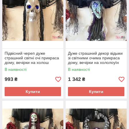
Підвісний череп дуже
Дуже страшний декор відьми
страшний світні очі прикраса
зі світними очима прикраса
дому, вечірки на холош
дому, вечірки на хололоуїн
В наявності
В наявності
993
1 342
₴
₴
Купити
Купити