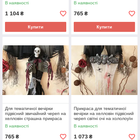
дому
В наявності
В наявності
1 104
765
₴
₴
Купити
Купити
Для тематичної вечірки
Прикраса для тематичної
підвісний звичайний череп на
вечірки на хелловін підвісний
хелловін страшна прикраса
череп світні очі на хололоуїн
В наявності
В наявності
765
1 073
₴
₴