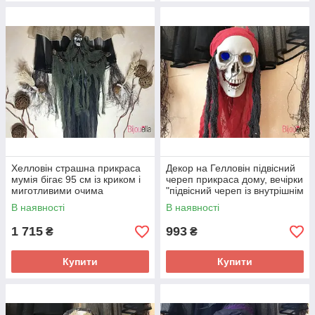
Хелловін страшна прикраса
Декор на Гелловін підвісний
мумія бігає 95 см із криком і
череп прикраса дому, вечірки
миготливими очима
"підвісний череп із внутрішнім
світлом"
В наявності
В наявності
1 715
993
₴
₴
Купити
Купити