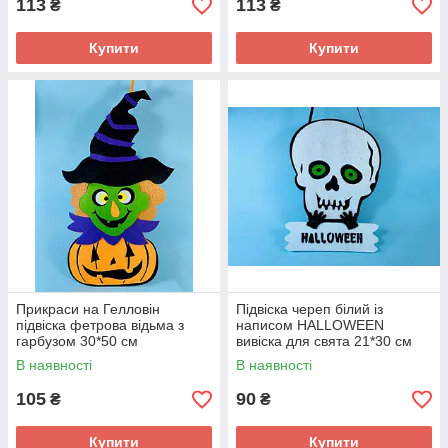
113
113
₴
₴
Купити
Купити
Прикраси на Гелловін
Підвіска череп білий із
підвіска фетрова відьма з
написом HALLOWEEN
гарбузом 30*50 см
вивіска для свята 21*30 см
В наявності
В наявності
105
90
₴
₴
Купити
Купити