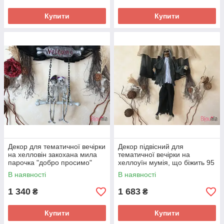
Купити
Купити
Декор для тематичної вечірки
Декор підвісний для
на хелловін закохана мила
тематичної вечірки на
парочка "добро просимо"
хеллоуїн мумія, що біжить 95
см із криком і миготливими
В наявності
В наявності
очима
1 340
1 683
₴
₴
Купити
Купити