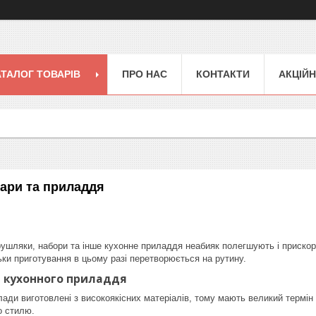
АТАЛОГ ТОВАРІВ
ПРО НАС
КОНТАКТИ
АКЦІЙН
уари та приладдя
рушляки, набори та інше кухонне приладдя неабияк полегшують і прискор
ьки приготування в цьому разі перетворюється на рутину.
ь кухонного приладдя
ади виготовлені з високоякісних матеріалів, тому мають великий термін 
о стилю.