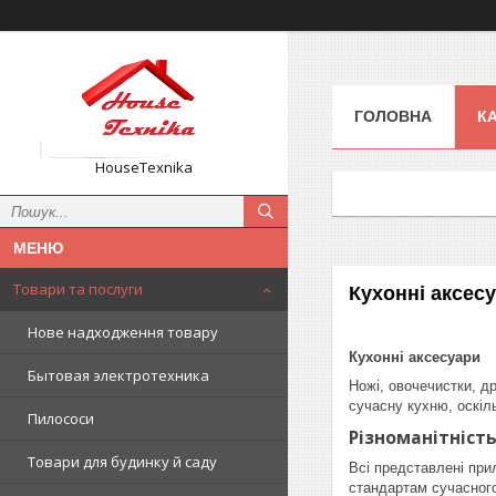
ГОЛОВНА
К
HouseTexnika
Товари та послуги
Кухонні аксес
Нове надходження товару
Кухонні аксесуари
Бытовая электротехника
Ножі, овочечистки, д
сучасну кухню, оскіл
Пилососи
Різноманітніст
Товари для будинку й саду
Всі представлені прил
стандартам сучасног