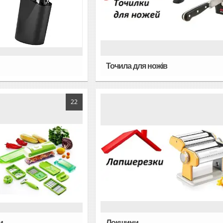
Точила для ножів
22
и
Локшини