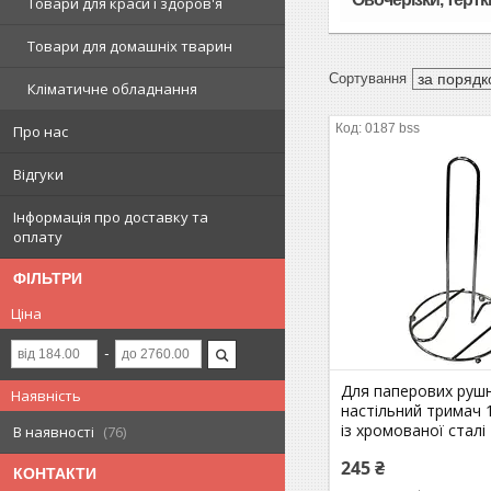
Товари для краси і здоров'я
Товари для домашніх тварин
Кліматичне обладнання
0187 bss
Про нас
Відгуки
Інформація про доставку та
оплату
ФІЛЬТРИ
Ціна
Для паперових рушн
Наявність
настільний тримач 
із хромованої сталі
В наявності
76
245 ₴
КОНТАКТИ