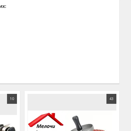
их:
10
43