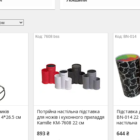
7608 bss
BN-014
иків
Потрійна настільна підставка
Підставка 
14*26.5 см
для ножів і кухонного приладдя
BN-014 22 
Kamille KM-7608 22 см
настільна
893 ₴
644 ₴