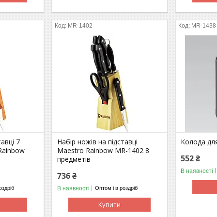
MR-1402
MR-1438
тавці 7
Набір ножів на підставці
Колода дл
Rainbow
Maestro Rainbow MR-1402 8
552 ₴
предметів
В наявності
736 ₴
В наявності
оздріб
Оптом і в роздріб
Купити