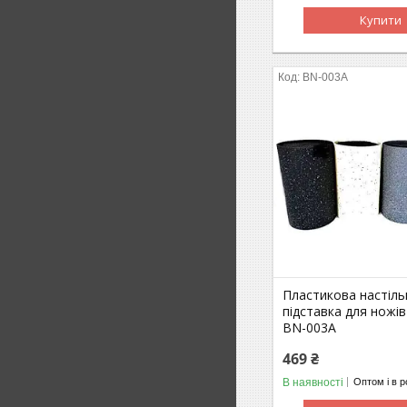
Купити
BN-003A
Пластикова настіль
підставка для ножі
BN-003A
469 ₴
В наявності
Оптом і в р