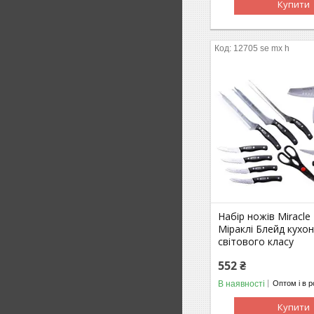
Купити
12705 se mx h
Набір ножів Miracle
Міраклі Блейд кухон
світового класу
552 ₴
В наявності
Оптом і в р
Купити