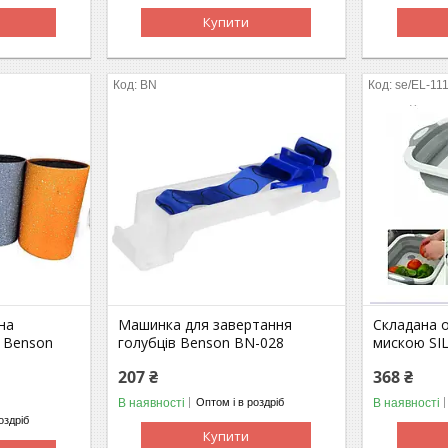
Купити
BN
se/EL-111
на
Машинка для завертання
Складана 
в Benson
голубців Benson BN-028
мискою SI
207 ₴
368 ₴
В наявності
В наявності
Оптом і в роздріб
оздріб
Купити