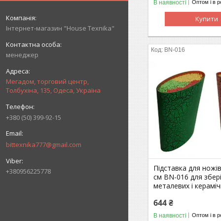
В наявності
Оптом і в р
Купити
Інтернет-магазин "House Texnika"
BN-016
менеджер
Мегадом, торговий центр,
Толбухіна, 135, Одеса, Україна
+380 (50) 399-92-15
bittexnika777@gmail.com
Підставка для ножі
+380956225778
см BN-016 для збер
металевих і керамі
644 ₴
В наявності
Оптом і в р