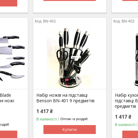
BN-401
BN-402
 Blade
Набір ножів на підставці
Набір кухо
ні ножі
Benson BN-401 9 предметів
підставці 
предметів
1 417 ₴
1 417 ₴
В наявності
Оптом і в роздріб
В наявності
оздріб
Купити