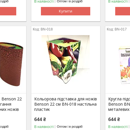
В наявності
В наявності
оздріб
Оптом і в роздріб
Купити
BN-018
BN-017
в Benson 22
Кольорова підставка для ножів
Кругла під
ігання
Benson 22 см BN-018 настільна
Benson BN
чних ножів
пластик
металевих 
644 ₴
644 ₴
В наявності
В наявності
оздріб
Оптом і в роздріб