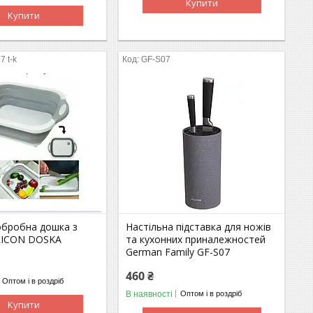
Купити
Купити
7 t-k
GF-S07
обробна дошка з
Настільна підставка для ножів
LICON DOSKA
та кухонних приналежностей
German Family GF-S07
460 ₴
Оптом і в роздріб
В наявності
Оптом і в роздріб
Купити