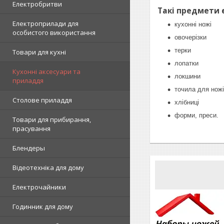
Електробритви
Такі предмети є
Електроприлади для
кухонні ножі
особистого використання
овочерізки
терки
Товари для кухні
лопатки
Кухонні аксесуари та
локшини
приладдя
точила для нож
Столове приладдя
хлібниці
форми, преси.
Товари для прибирання,
прасування
Блендеры
Відеотехніка для дому
Електрочайники
Годинник для дому