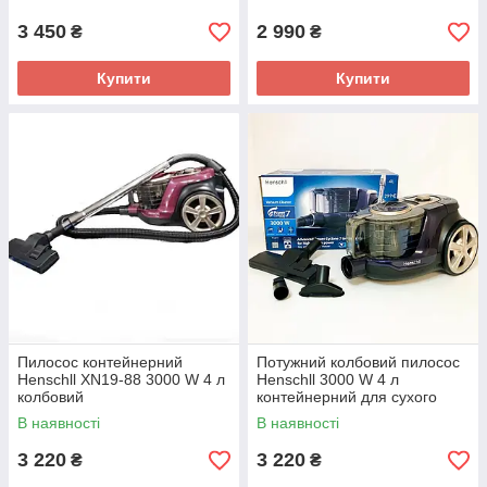
3 450
2 990
₴
₴
Купити
Купити
Пилосос контейнерний
Потужний колбовий пилосос
Henschll XN19-88 3000 W 4 л
Henschll 3000 W 4 л
колбовий
контейнерний для сухого
прибирання
В наявності
В наявності
3 220
3 220
₴
₴