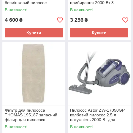
безмішковий пилосос
прибирання 2000 Вт 3
компактний для дому сухе
насадки
В наявності
В наявності
прибирання 3 насадки
4 600
3 256
₴
₴
Купити
Купити
Фільтр для пилососа
Пилосос Astor ZW-17050GP
THOMAS 195187 запасний
колбовий пилосос 2.5 л
фільтр для пилососа
потужність 2000 Вт для
сухого прибирання будинку
В наявності
В наявності