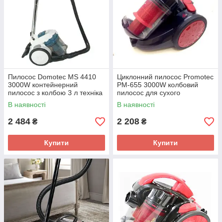
Пилосос Domotec MS 4410
Циклонний пилосос Promotec
3000W контейнерний
PM-655 3000W колбовий
пилосос з колбою 3 л техніка
пилосос для сухого
для прибирання
прибирання
В наявності
В наявності
2 484
2 208
₴
₴
Купити
Купити