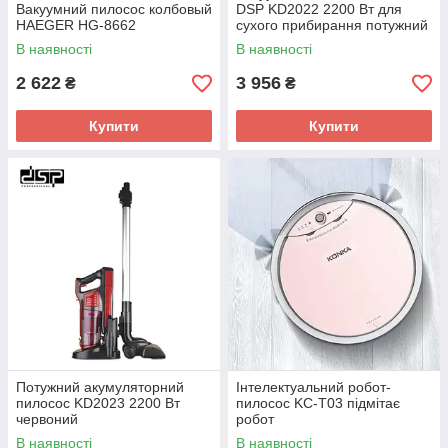
Вакуумний пилосос колбовый
DSP KD2022 2200 Вт для
HAEGER HG-8662
сухого прибирання потужний
якісний пилосос
В наявності
В наявності
2 622
3 956
₴
₴
Купити
Купити
Потужний акумуляторний
Інтелектуальний робот-
пилосос KD2023 2200 Вт
пилосос KC-T03 підмітає
червоний
робот
В наявності
В наявності