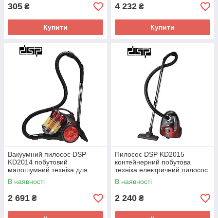
305
4 232
₴
₴
Купити
Купити
Вакуумний пилосос DSP
Пилосос DSP KD2015
KD2014 побутовий
контейнерний побутова
малошумний техніка для
техніка електричний пилосос
дому
для дому
В наявності
В наявності
2 691
2 240
₴
₴