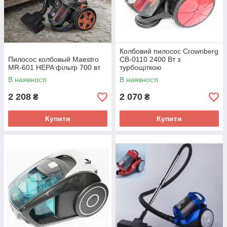
Колбовий пилосос Crownberg
Пилосос колбовый Maestro
CB-0110 2400 Вт з
MR-601 HEPA фільтр 700 вт
турбощіткою
В наявності
В наявності
2 208
2 070
₴
₴
Купити
Купити