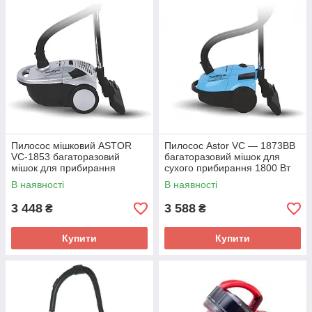
Пилосос мішковий ASTOR
Пилосос Astor VC — 1873BB
VC-1853 багаторазовий
багаторазовий мішок для
мішок для прибирання
сухого прибирання 1800 Вт
будинку 2000 Вт регулятор
регулятор потужності
В наявності
В наявності
потужності індикатор
класичний пилосос
3 448
3 588
₴
₴
Купити
Купити