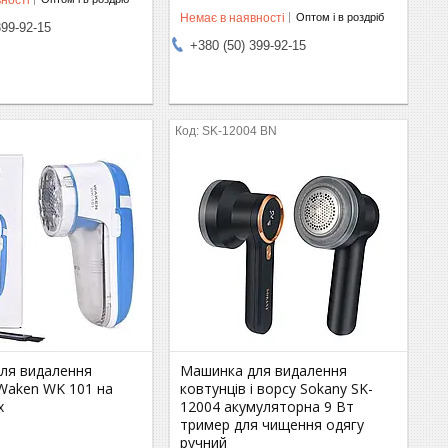
Немає в наявності
Оптом і в роздріб
399-92-15
+380 (50) 399-92-15
SK-12004 BN
ля видалення
Машинка для видалення
 Waken WK 101 на
ковтунців і ворсу Sokany SK-
х
12004 акумуляторна 9 Вт
тример для чищення одягу
ручний