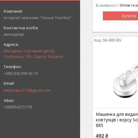
В наявності
Оптом і в р
Купити
Інтернет-магазин "House Texnika"
менеджер
SK-885 BN
Мегадом, торговий центр,
Толбухіна, 135, Одеса, Україна
+380 (50) 399-92-15
bittexnika777@gmail.com
+380956225778
Машинка для видал
ковтунців і ворсу S
885
492 ₴