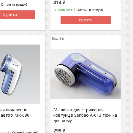
414 ₴
Оптом і в роздріб
В наявності
Оптом і в роздріб
Купити
Купити
t-n
ля видалення
Машинка для стриження
Maestro MR-680
ковтунців Senbao A-613 техніка
для дому
299 ₴
ності
Оптом і в роздріб