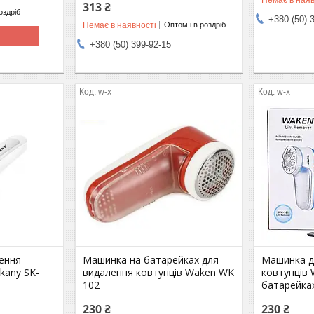
313 ₴
оздріб
+380 (50) 
Немає в наявності
Оптом і в роздріб
+380 (50) 399-92-15
w-x
w-x
ення
Машинка на батарейках для
Машинка д
okany SK-
видалення ковтунців Waken WK
ковтунців
102
батарейка
230 ₴
230 ₴