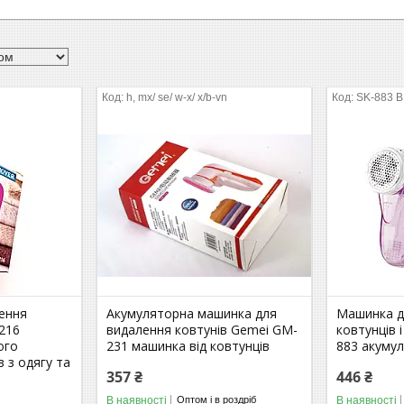
h, mx/ se/ w-x/ х/b-vn
SK-883 
ення
Акумуляторна машинка для
Машинка д
216
видалення ковтунів Gemei GM-
ковтунців 
ого
231 машинка від ковтунців
883 акуму
 з одягу та
357 ₴
446 ₴
В наявності
В наявності
Оптом і в роздріб