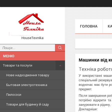
ГОЛОВНА
К
HouseTexnika
Машинки від к
Товари та послуги
Техніка робот
Нове надходження товару
У використанні маши
спеціальний резервуа
Бытовая электротехника
водночас має бути ро
предмет.
Пилососи
Після завершення роб
потрібно відкрити т
Товари для будинку й саду
занурювати в рідину,
Докладніше: