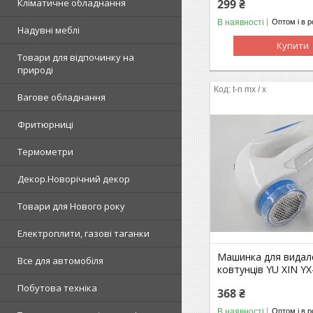
299 ₴
Кліматичне обладнання
В наявності
Оптом і в р
Надувні меблі
Купити
Товари для відпочинку на
природі
t-n mx / х
Вагове обладнання
Фритюрниці
Термометри
Декор.Новорічний декор
Товари для Нового року
Електроплити, газові таганки
Машинка для видал
Все для автомобіля
ковтунців YU XIN YX
Побутова техніка
368 ₴
В наявності
Оптом і в р