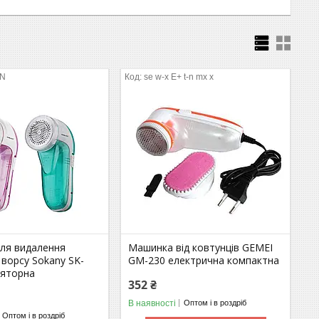
BN
se w-x Е+ t-n mx х
ля видалення
Машинка від ковтунців GEMEI
і ворсу Sokany SK-
GM-230 електрична компактна
ляторна
352 ₴
В наявності
Оптом і в роздріб
Оптом і в роздріб