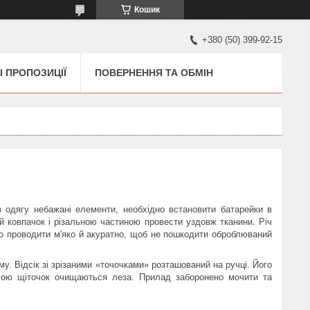
Кошик
+380 (50) 399-92-15
І ПРОПОЗИЦІЇ
ПОВЕРНЕННЯ ТА ОБМІН
 одягу небажані елементи, необхідно встановити батарейки в
й ковпачок і різальною частиною провести уздовж тканини. Річ
бно проводити м'яко й акуратно, щоб не пошкодити оброблюваний
. Відсік зі зрізаними «точочками» розташований на ручці. Його
могою щіточок очищаються леза. Прилад заборонено мочити та