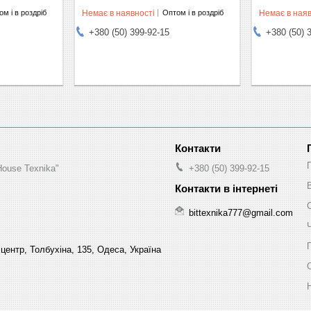
Немає в наявності
Немає в наяв
м і в роздріб
Оптом і в роздріб
+380 (50) 399-92-15
+380 (50) 
House Texnika"
+380 (50) 399-92-15
bittexnika777@gmail.com
центр, Толбухіна, 135, Одеса, Україна