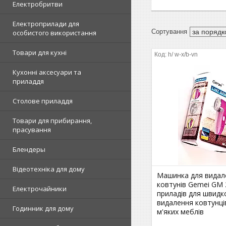
Електробритви
Електроприлади для
особистого використання
Товари для кухні
h/ w-x/b-vn
Кухонні аксесуари та
приладдя
Столове приладдя
Товари для прибирання,
прасування
Блендеры
Відеотехніка для дому
Машинка для видал
ковтунів Gemei GM 
Електрочайники
приладів для швидк
видалення ковтунців
Годинник для дому
м'яких меблів