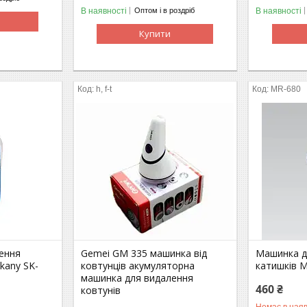
В наявності
В наявності
Оптом і в роздріб
Купити
h, f-t
MR-680
ення
Gemei GM 335 машинка від
Машинка д
okany SK-
ковтунців акумуляторна
катишків 
машинка для видалення
460 ₴
ковтунів
Немає в наяв