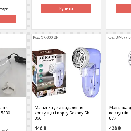
Купити
оздріб
SK-866 BN
SK-877 
ення
Машинка для видалення
Машинка д
-5880
ковтунців і ворсу Sokany SK-
ковтунців 
866
877
446 ₴
428 ₴
оздріб