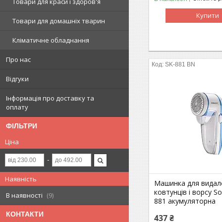
Товари для краси і здоров'я
Купити
Товари для домашніх тварин
Кліматичне обладнання
Про нас
SK-881 BN
Відгуки
Інформація про доставку та
оплату
ФІЛЬТРИ
Ціна
Наявність
Машинка для видал
ковтунців і ворсу S
В наявності
9
881 акумуляторна
КОНТАКТИ
437 ₴