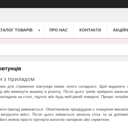
АТАЛОГ ТОВАРІВ
ПРО НАС
КОНТАКТИ
АКЦІЙН
овтунців
и з приладом
нки для стриження ковтунців немає нічого складного. Щоб видалити з
р або ввімкнути машину в розетку. Після цього треба прибрати захисни
зкладена на столі, підлозі або будь-якій рівній поверхні. Процес потрі
оти прилад вимикається. Обов'язковою процедурою є очищення механізму
а витрусити вміст. Після цього знімається захисна сітка та за допо
 його можна просто протерти вологою ганчіркою або серветкою.