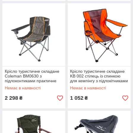
Крісло туристичне складане
Крісло туристичне складане
Coleman BM0630 з
KB 002 стілець із спинкою
підлоконтиками практичне
для кемпінгу з підлокітниками
кемпінгове крісло місце для
для рибалки
Немає в наявності
Немає в наявності
склянки
2 298
1 052
₴
₴