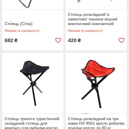
Стілець розкладний із
наметової тканини міцний
Стілець (Сітка)
кемпінговий компактний
стільчик
Немає в наявності
Немає в наявності
682
420
₴
₴
Стілець тринога туристичний
Стілець розкладний на три
складаний стілець для
ніжки HX-9061 крісло рибалки
кемпінгу для рибалки крісло
похідне крісло до 80 кг