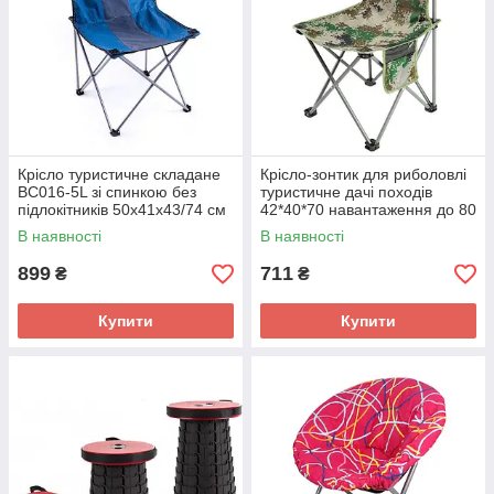
Крісло туристичне складане
Крісло-зонтик для риболовлі
ВС016-5L зі спинкою без
туристичне дачі походів
підлокітників 50х41х43/74 см
42*40*70 навантаження до 80
кг із кишенею
В наявності
В наявності
899
711
₴
₴
Купити
Купити