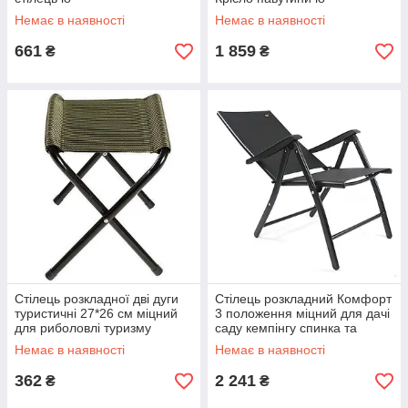
Немає в наявності
Немає в наявності
661
1 859
₴
₴
Стілець розкладної дві дуги
Стілець розкладний Комфорт
туристичні 27*26 см міцний
3 положення міцний для дачі
для риболовлі туризму
саду кемпінгу спинка та
складаний табурет
підлокітники 48*51*107
Немає в наявності
Немає в наявності
362
2 241
₴
₴