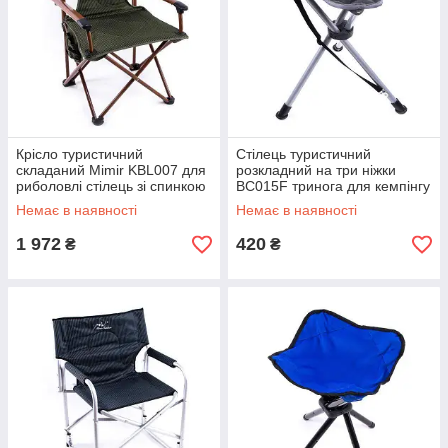
Крісло туристичний
Стілець туристичний
складаний Mimir KBL007 для
розкладний на три ніжки
риболовлі стілець зі спинкою
ВС015F тринога для кемпінгу
до 110 кг
риболовлі до 100 кг
Немає в наявності
Немає в наявності
1 972
420
₴
₴