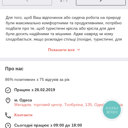
Для того, щоб Ваш відпочинок або сидяча робота на природі
були максимально комфортними та продуктивними, потрібно
подбати про те, щоб туристичні крісла або крісла для дачі
були досить надійними та міцними. Адже навряд чи кому
сподобається, якщо розкладні стільці (похідні, туристичні, для
риболовлі) слугуватимуть лише один сезон, а після стануть
Показати все
непридатними. Саме тому насамперед необхідно звертати
свою увагу на продукцію від відомих компаній, які роблять
упор на високу якість виробництва таких меблів. Розкладні
стільці в Києві, які вирізняються високою якістю виробництва,
Про нас
надійністю і приємним дизайном можна купити в інтернет-
магазині. Перед тим як купити крісла для риболовлі, похідні
86% позитивних з 75 відгуків за рік
або туристичні, треба звернути увагу на той факт, що меблі
для відпочинку зазвичай виготовляють із таких матеріалів:
Працює з 26.02.2019
пластик, який має бути обов'язково міцним,
м. Одеса
надійним, екологічним чистим і ніяк не псується під
Мегадом, торговий центр, Толбухіна, 135, Одеса, Україна
впливом ультрафіолету;
КНОПКА
ЗВ'ЯЗКУ
синтетичні матеріали, які так само допоможуть
Контакти
створити «ефект екзотики» на вашому дачі;
Сьогодні працює з 09:00 до 18:00
алюміній — використовується як матеріал для