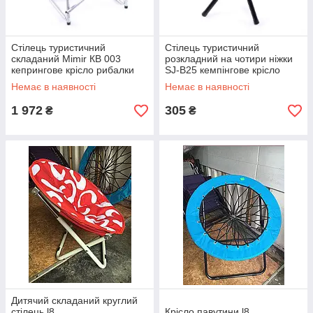
Стілець туристичний
Стілець туристичний
складаний Mimir КВ 003
розкладний на чотири ніжки
кепрингове крісло рибалки
SJ-B25 кемпінгове крісло
туристичне для активного
30*30*37
Немає в наявності
Немає в наявності
відпочинку
1 972
305
₴
₴
Дитячий складаний круглий
стілець l8
Крісло павутини l8