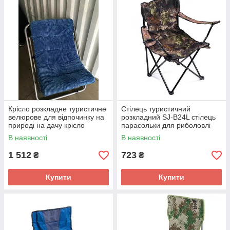
гостей різними ласощами та напоями.
Крісло розкладне туристичне
Стілець туристичний
велюрове для відпочинку на
розкладний SJ-B24L стілець
природі на дачу крісло
парасольки для риболовлі
кемпінгове
походів із підсклянником
В наявності
В наявності
1 512
723
₴
₴
Купити
Купити