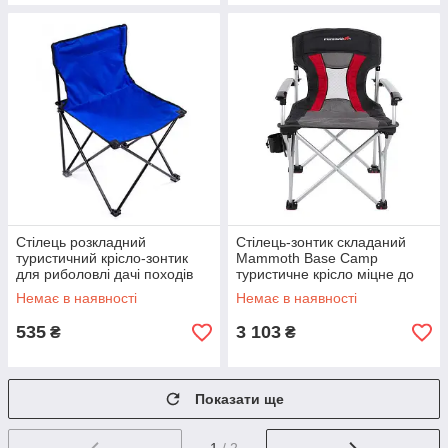
Стілець розкладний
Стілець-зонтик складаний
туристичний крісло-зонтик
Mammoth Base Camp
для риболовлі дачі походів
туристичне крісло міцне до
40*40*70 навантаження до 80
130 кг
Немає в наявності
Немає в наявності
кг
535
3 103
₴
₴
Показати ще
1
/ 2