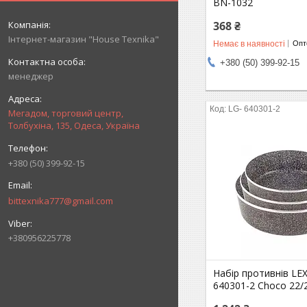
BN-1032
368 ₴
Інтернет-магазин "House Texnika"
Немає в наявності
Опто
+380 (50) 399-92-15
менеджер
LG- 640301-2
Мегадом, торговий центр,
Толбухіна, 135, Одеса, Україна
+380 (50) 399-92-15
bittexnika777@gmail.com
+380956225778
Набір противнів LE
640301-2 Choco 22/