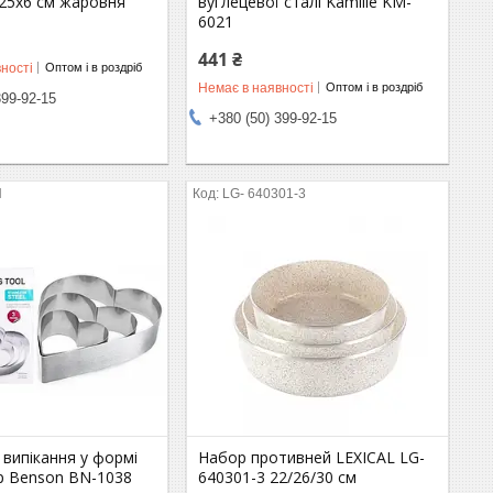
25х6 см жаровня
вуглецевої сталі Kamille KM-
6021
441 ₴
ності
Оптом і в роздріб
Немає в наявності
Оптом і в роздріб
399-92-15
+380 (50) 399-92-15
N
LG- 640301-3
випікання у формі
Набор противней LEXICAL LG-
ір Benson BN-1038
640301-3 22/26/30 см