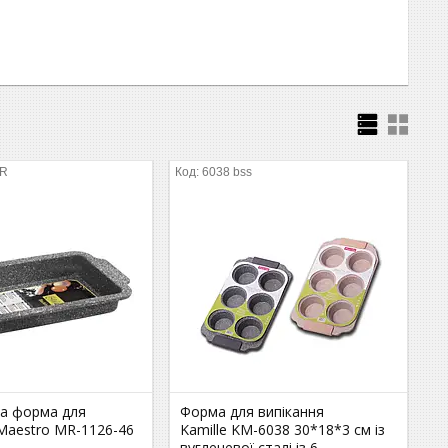
-R
6038 bss
а форма для
Форма для випікання
Maestro MR-1126-46
Kamille KM-6038 30*18*3 см із
вуглецевої сталі із 6