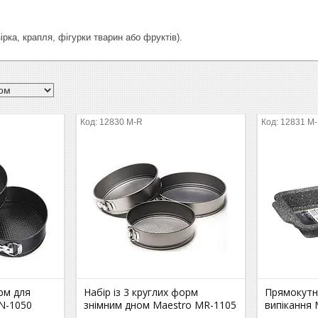
зірка, крапля, фігурки тварин або фруктів).
12830 M-R
12831 M
рм для
Набір із 3 круглих форм
Прямокутн
N-1050
знімним дном Maestro MR-1105
випікання 