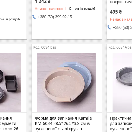
1 242 ₴
покриттям
Немає в наявності
Оптом і в роздріб
495 ₴
+380 (50) 399-92-15
Немає в наяв
м і в роздріб
+380 (50) 
6034 bss
6034A bs
ікання
Форма для запікання Kamille
Практична
предмети
KM-6034 28.5*26.5*3.8 см із
для запікан
е коло 26
вуглецевої сталі кругла
вуглецевої