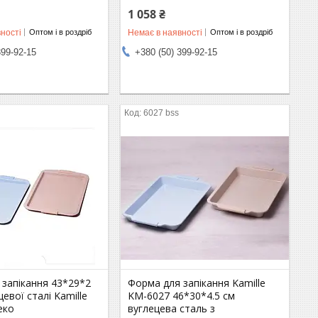
1 058 ₴
ності
Немає в наявності
Оптом і в роздріб
Оптом і в роздріб
399-92-15
+380 (50) 399-92-15
6027 bss
 запікання 43*29*2
Форма для запікання Kamille
цевої сталі Kamille
KM-6027 46*30*4.5 см
еко
вуглецева сталь з