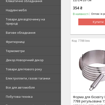
Кліматичне обладнання
354 ₴
Надувні меблі
В наявності
Оптом і в р
Товари для відпочинку на
Купити
природі
Вагове обладнання
7788 bss
Фритюрниці
Термометри
Декор.Новорічний декор
Товари для Нового року
Електроплити, газові таганки
Все для автомобіля
Побутова техніка
Форма для бісквіту 
7788 регульована 1