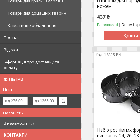
отвором для нарізу
Товари для краси і здоров'я
ножем
Товари для домашніх тварин
437 ₴
Кліматичне обладнання
В наявності
Оптом і в р
Купити
Про нас
Відгуки
12815 BN
Інформація про доставку та
оплату
ФІЛЬТРИ
Ціна
Наявність
В наявності
5
Набір рознімних фо
випікання 24, 26, 2
КОНТАКТИ