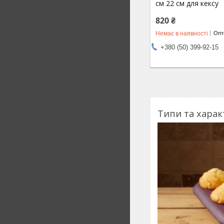
см 22 см для кексу
820 ₴
Немає в наявності
Опто
+380 (50) 399-92-15
Типи та харак