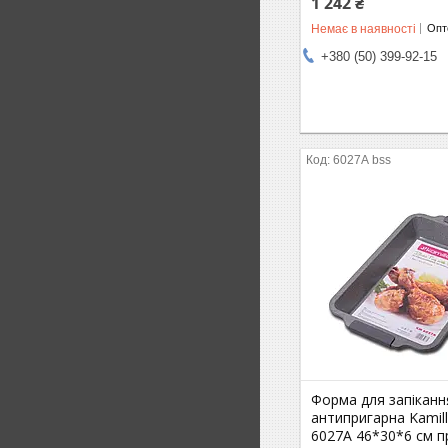
1 242 ₴
Немає в наявності
Опто
+380 (50) 399-92-15
6027А bss
Форма для запіканн
антипригарна Kamil
6027А 46*30*6 см 