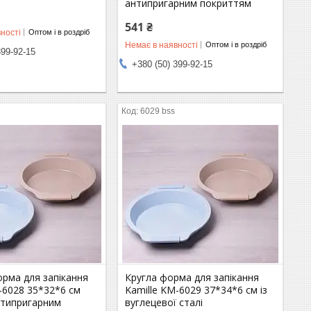
антипригарним покриттям
541 ₴
ності
Оптом і в роздріб
Немає в наявності
Оптом і в роздріб
399-92-15
+380 (50) 399-92-15
6029 bss
орма для запікання
Кругла форма для запікання
-6028 35*32*6 см
Kamille KM-6029 37*34*6 см із
нтипригарним
вуглецевої сталі