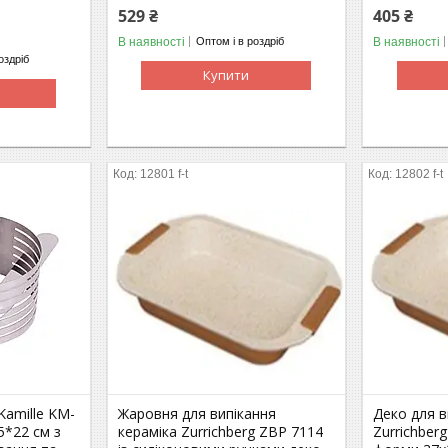
529 ₴
405 ₴
В наявності
В наявності
Оптом і в роздріб
оздріб
Купити
12801 f-t
12802 f-t
Kamille KM-
Жаровня для випікання
Деко для в
5*22 см з
кераміка Zurrichberg ZBP 7114
Zurrichber