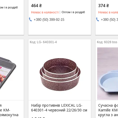
464 ₴
374 ₴
м і в роздріб
Немає в наявності
Немає в наяв
Оптом і в роздріб
+380 (50) 399-92-15
+380 (50) 
LG- 640301-4
6028 bss
я
Набір противнів LEXICAL LG-
Сучасна ф
le KM-
640301-4 червоний 22/26/30 см
Kamille KM
прямокутна
кругла з а