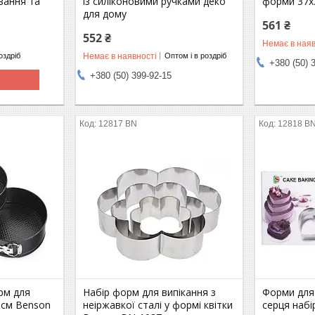
вання та
із силіконовими ручками деко
форми 37х
для дому
561 ₴
552 ₴
Немає в наяв
Немає в наявності
оздріб
Оптом і в роздріб
+380 (50) 
+380 (50) 399-92-15
12817 BN
12818 B
рм для
Набір форм для випікання з
Форми для 
8 см Benson
неіржавкої сталі у формі квітки
серця наб