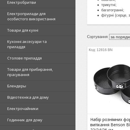
Електробритви
трикутні;
багатогранні;
Електроприлади для
фігурні (серце, 
особистого використання
Товари для кухні
Кухонні аксесуари та
приладдя
12816 BN
Столове приладдя
Товари для прибирання,
прасування
Блендеры
Відеотехніка для дому
Електрочайники
Набір рознімних фо
Годинник для дому
випікання Benson B
22/24/26 см