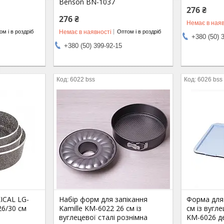
Benson BN-1037
276 ₴
276 ₴
Немає в наяв
Немає в наявності
м і в роздріб
Оптом і в роздріб
+380 (50) 
+380 (50) 399-92-15
6022 bss
6026 bss
XICAL LG-
Набір форм для запікання
Форма для
26/30 см
Kamille KM-6022 26 см із
см із вугле
вуглецевої сталі рознімна
KM-6026 д