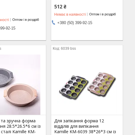
512 ₴
Немає в наявності
Оптом і в роздріб
ності
Оптом і в роздріб
+380 (50) 399-92-15
399-92-15
s
6039 bss
 та зручна форма
Для запікання форма 12
ня 28.5*26.5*6 см із
відділів для випікання
 сталі Kamille KM-
Kamille KM-6039 38*26*3 см із