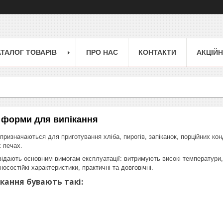
АТАЛОГ ТОВАРІВ
ПРО НАС
КОНТАКТИ
АКЦІЙН
, форми для випікання
призначаються для приготування хліба, пирогів, запіканок, порційних кон
 печах.
повідають основним вимогам експлуатації: витримують високі температури
носостійкі характеристики, практичні та довговічні.
кання бувають такі: