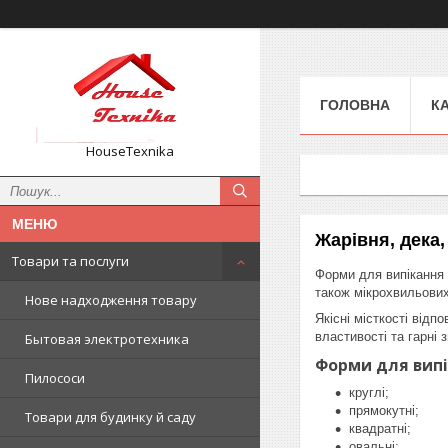
ГОЛОВНА
К
HouseTexnika
Жарівня, дека
Товари та послуги
Форми для випікання 
також мікрохвильових
Нове надходження товару
Якісні місткості від
властивості та гарні з
Бытовая электротехника
Форми для випі
Пилососи
круглі;
прямокутні;
Товари для будинку й саду
квадратні;
овальні;