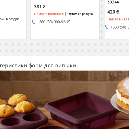
6034A
381 ₴
420 ₴
Немає в наявності
Оптом і в роздріб
Немає в наяв
м і в роздріб
+380 (50) 399-92-15
+380 (50) 
теристики форм для випічки