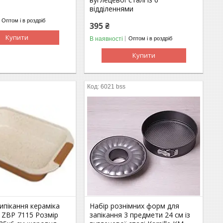
відділеннями
Оптом і в роздріб
395 ₴
Купити
В наявності
Оптом і в роздріб
Купити
6021 bss
ипікання кераміка
Набір рознімних форм для
g ZBP 7115 Розмір
запікання 3 предмети 24 см із