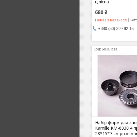
цілісна
680 ₴
Немає в наявності
Опто
+380 (50) 399-92-15
6030 bss
Набір форм для зап
Kamille KM-6030 4 
28*15*7 см рознімн