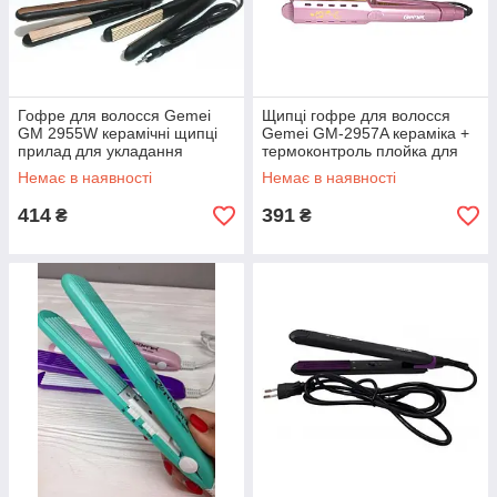
волоссям різними структурами й тому необхідно мати
можливість вибору температурного режиму, а ось який
це буде терморегулятор механічний або цифровий це
як говорити на аматора. Від температури нагрівання
так само залежить і те, наскільки швидко та якісно
Гофре для волосся Gemei
Щипці гофре для волосся
будуть гофруватися волосся, тому багато майстрів
GM 2955W керамічні щипці
Gemei GM-2957A кераміка +
люблять працювати на високих температурах 200-230
прилад для укладання
термоконтроль плойка для
градусів, і тут знову ж важливо покриття і якість
волосся
волосся
Немає в наявності
Немає в наявності
пластин, а також пам'ятати, що виробники
рекомендують температуру не більш ніж 210 градусів,
414
391
₴
₴
а майстер у відповідь за волосся клієнта.
Довгий електрошнур не менш ніж 2,5 метра
завдовжки, гнучкий і бажано обертається, щоб уникнути
перекручування й пошкодження.