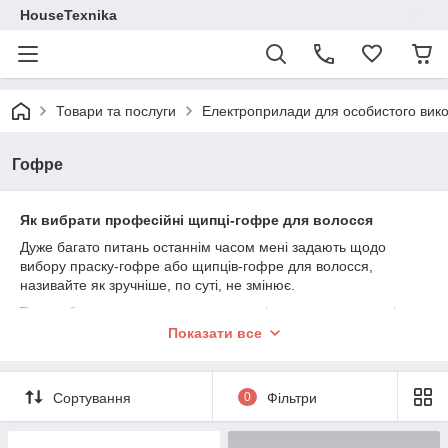
HouseTexnika
Товари та послуги
Електроприлади для особистого вик
Гофре
Як вибрати професійні щипці-гофре для волосся
Дуже багато питань останнім часом мені задають щодо
вибору праску-гофре або щипців-гофре для волосся,
називайте як зручніше, по суті, не змінює.
Тут особисто моя думка, на експертність у цьому питанні не
претендую, але те, на що я насамперед приділяю увагу, це:
Показати все
Матеріал і покриття пластин праска. Ідеально,
звісно, було б кераміку з турмаліновим або новітнім
титановим покриттям. Праска-гофре з титановим і з
Сортування
0
Фільтри
турмаліновим покриттям щипці
-
гофре представлені на
нашому сайті в досить широкому асортименті та за