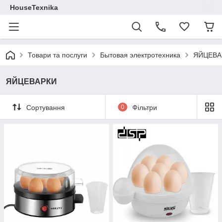
HouseTexnika
Товари та послуги
Бытовая электротехника
ЯЙЦЕВА
ЯЙЦЕВАРКИ
Сортування
0
Фільтри