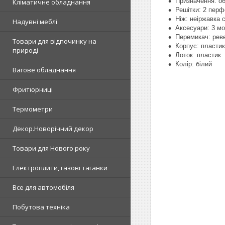
Призначення: об
Кліматичне обладнання
Решітки: 2 перф
Ніж: неіржавка 
Надувні меблі
Аксесуари: 3 м
Перемикач: рев
Товари для відпочинку на
Корпус: пластик
природі
Лоток: пластик
Колір: білий
Вагове обладнання
Фритюрниці
Термометри
Декор.Новорічний декор
Товари для Нового року
Електроплити, газові таганки
Все для автомобіля
Побутова техніка