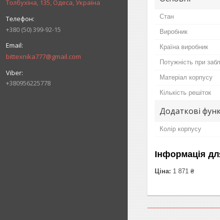
Толбухіна, 135, Одеса, Україна
Стан
+380 (50) 399-92-15
Виробник
Країна виробник
bittexnika777@gmail.com
Потужність при заб
Матеріал корпусу
+380956225778
Кількість решіток
Додаткові функ
Колір корпусу
Інформація дл
Ціна:
1 871 ₴