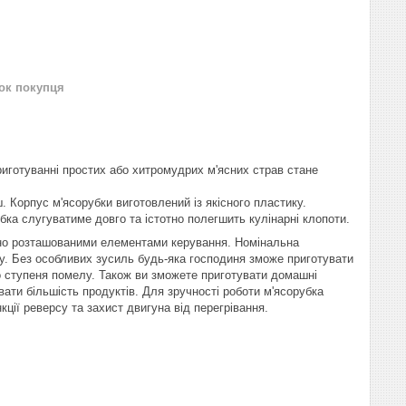
нок покупця
риготуванні простих або хитромудрих м'ясних страв стане
 Корпус м'ясорубки виготовлений із якісного пластику.
бка слугуватиме довго та істотно полегшить кулінарні клопоти.
учно розташованими елементами керування. Номінальна
ну. Без особливих зусиль будь-яка господиня зможе приготувати
о ступеня помелу. Також ви зможете приготувати домашні
ти більшість продуктів. Для зручності роботи м'ясорубка
ії реверсу та захист двигуна від перегрівання.