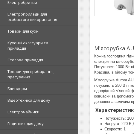
Електробритви
Електроприлади для
особистого використання
Товари для кухні
Кухонні аксесуари та
М'ясорубка AU
приладдя
Кожна господиня гідно
Столове приладдя
електрична м'ясорубк
Потужності 1000 Вт ц
Товари для прибирання,
Красива, в білому то
прасування
М'ясорубка Aurora AU
потужність 250 Вт і 
Блендеры
однорідний м'ясний ф
ковбаски за допомого
Відеотехніка для дому
доповнена великим пр
Характеристик
Електрочайники
Потужність: 100
Годинник для дому
Напруга: 220 В,
Скорости: 1