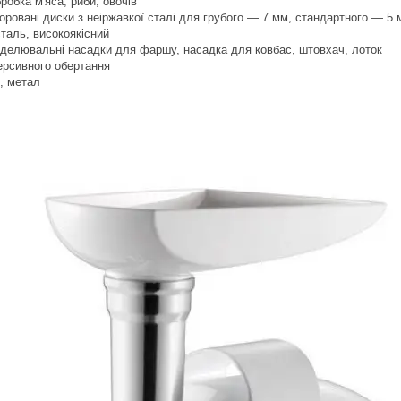
робка м'яса, риби, овочів
оровані диски з неіржавкої сталі для грубого — 7 мм, стандартного — 5
сталь, високоякісний
оделювальні насадки для фаршу, насадка для ковбас, штовхач, лоток
ерсивного обертання
, метал