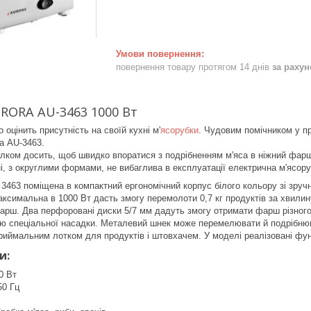
повернення товару протягом 14 днів
за раху
RORA AU-3463 1000 Вт
 оцінить присутність на своїй кухні м'
ясорубки
. Чудовим помічником у п
а AU-3463.
ілком досить, щоб швидко впоратися з подрібненням м'яса в ніжний фарш.
ні, з округлими формами, не вибаглива в експлуатації електрична м'ясору
 3463 поміщена в компактний ергономічний корпус білого кольору зі зр
максимальна в 1000 Вт дасть змогу перемолоти 0,7 кг продуктів за хвили
арш. Два перфоровані диски 5/7 мм дадуть змогу отримати фарш різног
ю спеціальної насадки. Металевий шнек може перемелювати й подрібнюва
иймальним лотком для продуктів і штовхачем. У моделі реалізовані функц
и:
0 Вт
50 Гц