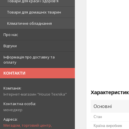
Товари для краси і здоров'я
Товари для домашніх тварин
Кліматичне обладнання
Про нас
Відгуки
Інформація про доставку та
оплату
КОНТАКТИ
Характеристик
Інтернет-магазин "House Texnika"
Основні
менеджер
Стан
Мегадом, торговий центр,
Країна виробник