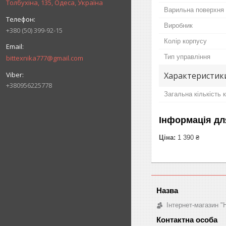
Толбухіна, 135, Одеса, Україна
Варильна поверхня
Виробник
+380 (50) 399-92-15
Колір корпусу
Тип управління
bittexnika777@gmail.com
Характеристик
+380956225778
Загальна кількість
Інформація дл
Ціна:
1 390 ₴
Інтернет-магазин "