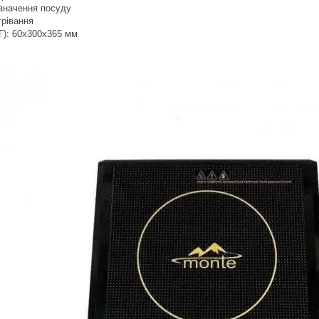
значення посуду
грівання
Г): 60х300х365 мм