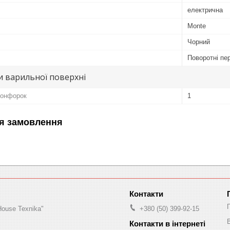
електрична
Monte
Чорний
Поворотні пе
и варильної поверхні
 конфорок
1
я замовлення
House Texnika"
+380 (50) 399-92-15