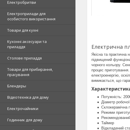
Електробритви
Електроприлади для
особистого використання
Товари для кухні
Кухонні аксесуари та
Електрична п
приладдя
Якісна та практична 
Столове приладдя
підвищений функціона
чорного кольору. Сен
Товари для прибирання,
процес приготування.
прасування
електроенергію, оскі
вимикається, що гара
Блендеры
Характеристика
Потужність: 200
Відеотехніка для дому
Діаметр робочої
Склокерамічна п
Електрочайники
Режими приготу
Рекомендований
Годинник для дому
Таймер
Відкладений ст