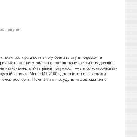
нок покупця
омпактні розміри дають змогу брати плиту в подорож, а
ричних плит і виготовлена в елегантному стильному дизайні
е натискання, а п'ять рівнів потужності — легко контролювати
індукційна плита Monte MT-2100 здатна істотно економити
я електроенергії. Після зняття посуду плита автоматично