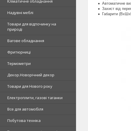
Кліматичне обладнання
Автоматичне ви
Захист від пере
Надувні меблі
Габарити (ВхШх
Товари для відпочинку на
природі
Вагове обладнання
Фритюрниці
Термометри
Декор.Новорічний декор
Товари для Нового року
Електроплити, газові таганки
Все для автомобіля
Побутова техніка