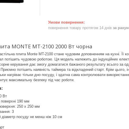
повернення товару протягом 14 днів
за раху
лита MONTE MT-2100 2000 Вт чорна
настільна плита Monte MT-2100 стане чудовим доповненням на кухні. Її к
л потішить чудовою роботою. Ця модель належить до індукційних елект
сорне керування дає змогу домагатися бажаного результату всього за одн
 Приємно потішить наявність таймера та відкладений старт. Крім цього, 
льки нагріває тільки дно посуду, і здатна сама контролювати використанн
нтує максимальну безпеку під час роботи.
:
0 Вт
 поверхні 190 мм
оверхня: 250 х 250 мм
вання: 3
 діаметр посуду не менш ніж 10 см
арт