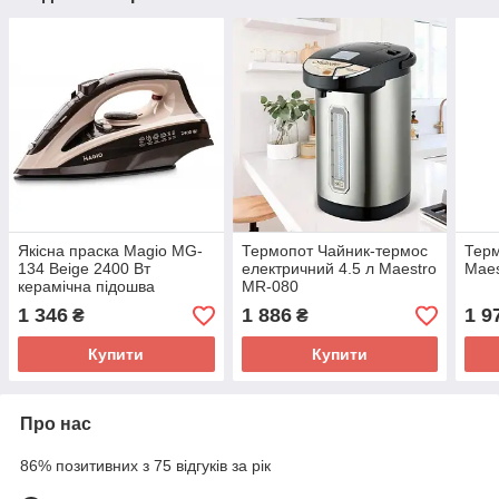
Якісна праска Magio MG-
Термопот Чайник-термос
Терм
134 Beige 2400 Вт
електричний 4.5 л Maestro
Maes
керамічна підошва
MR-080
вертикальна пара
1 346
1 886
1 9
₴
₴
Купити
Купити
Про нас
86% позитивних з 75 відгуків за рік