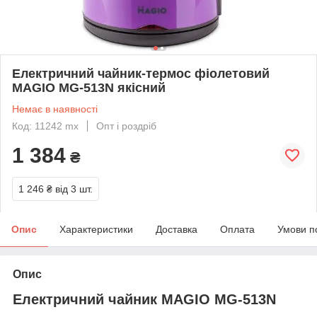
Електричний чайник-термос фіолетовий
MAGIO MG-513N якісний
Немає в наявності
Код: 11242 mx
Опт і роздріб
1 384
₴
1 246 ₴
від 3 шт.
Опис
Характеристики
Доставка
Оплата
Умови п
Опис
Електричний чайник MAGIO MG-513N