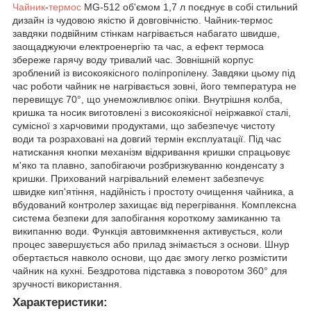
Чайник
-
термос
MG-512
об'ємом 1,7 л поєднує в собі стильний
дизайн із чудовою якістю й довговічністю. Чайник-термос
завдяки подвійним стінкам нагрівається набагато швидше,
заощаджуючи електроенергію та час, а ефект термоса
збереже гарячу воду тривалий час. Зовнішній корпус
зроблений із високоякісного поліпропілену. Завдяки цьому під
час роботи чайник не нагрівається зовні, його температура не
перевищує 70°, що унеможливлює опіки. Внутрішня колба,
кришка та носик виготовлені з високоякісної неіржавкої сталі,
сумісної з харчовими продуктами, що забезпечує чистоту
води та розраховані на довгий термін експлуатації. Під час
натискання кнопки механізм відкривання кришки спрацьовує
м'яко та плавно, запобігаючи розбризкуванню конденсату з
кришки. Прихований нагрівальний елемент забезпечує
швидке кип'ятіння, надійність і простоту очищення чайника, а
вбудований контролер захищає від перегрівання. Комплексна
система безпеки для запобігання короткому замиканню та
википанню води. Функція автовимкнення активується, коли
процес завершується або прилад знімається з основи. Шнур
обертається навколо основи, що дає змогу легко розмістити
чайник на кухні. Бездротова підставка з поворотом 360° для
зручності використання.
Характеристики: