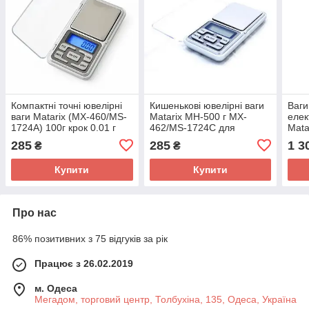
Компактні точні ювелірні
Кишенькові ювелірні ваги
Ваги
ваги Matarix (MX-460/MS-
Matarix MH-500 г MX-
елек
1724A) 100г крок 0.01 г
462/MS-1724C для
Mata
зважування ювелірних
285
285
1 3
₴
₴
виробів
Купити
Купити
Про нас
86% позитивних з 75 відгуків за рік
Працює з 26.02.2019
м. Одеса
Мегадом, торговий центр, Толбухіна, 135, Одеса, Україна