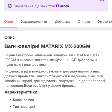
Замовлення під захистом
Опис
Характеристики
Доставка
Оплата
Умови п
Опис
Ваги ювелірні MATARIX MX-200GM
Зручні електронні кишенькові ювелірні ваги MATARIX MX-
200GM з високою точністю зважування LCD-дисплеєм із
підсвіткою і платформою.
Кишенькові ваги використовуються для зважування різних
дрібних предметів і використовуються в медицині, хімії, фізі,
ювелірній справі, для підготовки спорядження для риболовлі,
полювання.Веси зроблені у формі брелока.
Характеристики:
Колір: срібло
Тип: ювелірні