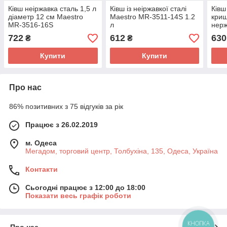
Ківш неіржавка сталь 1,5 л
Ківш із неіржавкої сталі
Ківш
діаметр 12 см Maestro
Maestro MR-3511-14S 1.2
криш
MR-3516-16S
л
нерж
722
612
630
₴
₴
Купити
Купити
Про нас
86% позитивних з 75 відгуків за рік
Працює з 26.02.2019
м. Одеса
Мегадом, торговий центр, Толбухіна, 135, Одеса, Україна
Контакти
Сьогодні працює з 12:00 до 18:00
Показати весь графік роботи
КНОПКА