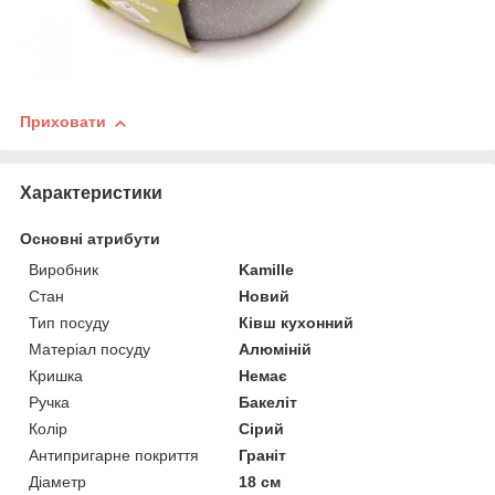
Приховати
Характеристики
Основні атрибути
Виробник
Kamille
Стан
Новий
Тип посуду
Ківш кухонний
Матеріал посуду
Алюміній
Кришка
Немає
Ручка
Бакеліт
Колір
Сірий
Антипригарне покриття
Граніт
Діаметр
18 см