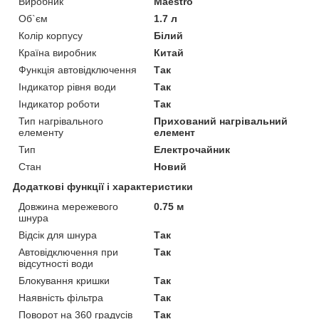
Виробник
Maestro
Об`єм
1.7 л
Колір корпусу
Білий
Країна виробник
Китай
Функція автовідключення
Так
Індикатор рівня води
Так
Індикатор роботи
Так
Тип нагрівального
Прихований нагрівальний
елементу
елемент
Тип
Електрочайник
Стан
Новий
Додаткові функції і характеристики
Довжина мережевого
0.75 м
шнура
Відсік для шнура
Так
Автовідключення при
Так
відсутності води
Блокування кришки
Так
Наявність фільтра
Так
Поворот на 360 градусів
Так