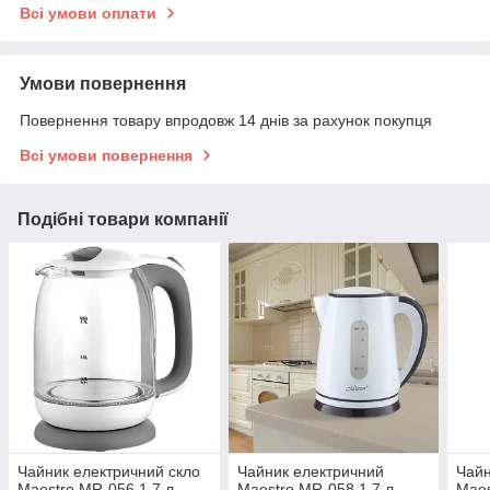
Всі умови оплати
Умови повернення
Повернення товару впродовж 14 днів за рахунок покупця
Всі умови повернення
Подібні товари компанії
Чайник електричний скло
Чайник електричний
Чайн
Maestro MR-056 1.7 л
Maestro MR-058 1.7 л
Maes