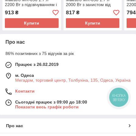
2200 Вт з підсвічуванням і
2000 Вт з захистом від
2200
обертанням корпусу на
перегріву
913
817
794
₴
₴
360 градусів
Купити
Купити
Про нас
86% позитивних з 75 відгуків за рік
Працює з 26.02.2019
м. Одеса
Мегадом, торговий центр, Толбухіна, 135, Одеса, Україна
Контакти
КНОПКА
ЗВ'ЯЗКУ
Сьогодні працює з 09:00 до 18:00
Показати весь графік роботи
Про нас