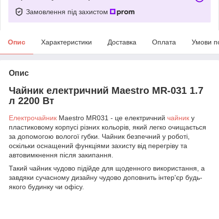
Замовлення під захистом
Опис
Характеристики
Доставка
Оплата
Умови п
Опис
Чайник електричний Maestro MR-031 1.7
л 2200 Вт
Електрочайник
Maestro MR031 - це електричний
чайник
у
пластиковому корпусі різних кольорів, який легко очищається
за допомогою вологої губки. Чайник безпечний у роботі,
оскільки оснащений функціями захисту від перегріву та
автовимкнення після закипання.
Такий чайник чудово підійде для щоденного використання, а
завдяки сучасному дизайну чудово доповнить інтер'єр будь-
якого будинку чи офісу.