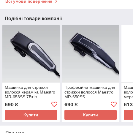
Всі умови повернення
Подібні товари компанії
Машинка для стрижки
Професійна машинка для
Маши
волосся кераміка Maestro
стрижки волосся Maestro
воло
MR-653SS 7Вт із
MR-650SS
мере
нержавіючої сталі леза
690
690
613
₴
₴
Купити
Купити