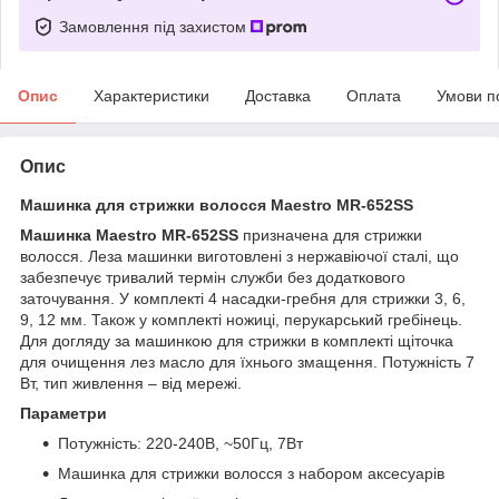
Замовлення під захистом
Опис
Характеристики
Доставка
Оплата
Умови п
Опис
Машинка для стрижки волосся Maestro MR-652SS
Машинка Maestro MR-652SS
призначена для стрижки
волосся. Леза машинки виготовлені з нержавіючої сталі, що
забезпечує тривалий термін служби без додаткового
заточування. У комплекті 4 насадки-гребня для стрижки 3, 6,
9, 12 мм. Також у комплекті ножиці, перукарський гребінець.
Для догляду за машинкою для стрижки в комплекті щіточка
для очищення лез масло для їхнього змащення. Потужність 7
Вт, тип живлення – від мережі.
Параметри
Потужність: 220-240В, ~50Гц, 7Вт
Машинка для стрижки волосся з набором аксесуарів