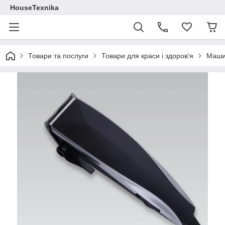
HouseTexnika
Товари та послуги
Товари для краси і здоров'я
Машин