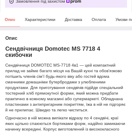
Замовлення під захистом
Опис
Характеристики
Доставка
Оплата
Умови п
Опис
Сендвічниця Domotec MS 7718 4
скибочки
Сендвічниця DOMOTEC MS-7718 4в1 — цей компактний
прилад не займе багато місця на Вашій кухні та обов'язково
потішить членів сім'ї будь-якого віку або гостей вдома
смачними домашніми бутербродами з улюбленими
продуктами. Для приготування сендвічів підійде спеціальний
тостерний хліб прямокутної форми, який можна придбати
практично в кожному магазині або супермаркеті. Обладнана
пластинами з антипригарним покриттям, їжа в ній не підгоряє
й не прилипає. Швидко та легко чиститься.
Одночасно в ній можна випікати відразу по 4 сендвічі, краї
яких щільно спаюються бортиками форм, надійно замикаючи
начинку всередині. Корпус виготовлений із висококласного