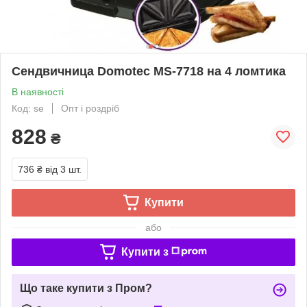
Сендвичница Domotec MS-7718 на 4 ломтика
В наявності
Код: se
Опт і роздріб
828
₴
736 ₴
від 3 шт.
Купити
або
Купити з
Що таке купити з Пром?