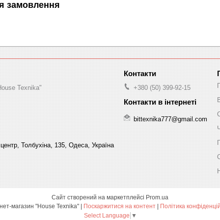
я замовлення
House Texnika"
+380 (50) 399-92-15
bittexnika777@gmail.com
центр, Толбухіна, 135, Одеса, Україна
Сайт створений на маркетплейсі
Prom.ua
Інтернет-магазин "House Texnika" |
Поскаржитися на контент
|
Політика конфіденці
Select Language
▼