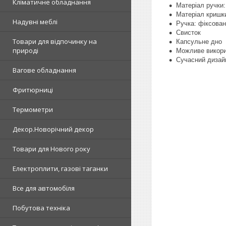
Кліматичне обладнання
Матеріал ручки:
Матеріал кришк
Надувні меблі
Ручка: фіксова
Свисток
Товари для відпочинку на
Капсульне дно
природі
Можливе викори
Сучасний дизай
Вагове обладнання
Фритюрниці
Термометри
Декор.Новорічний декор
Товари для Нового року
Електроплити, газові таганки
Все для автомобіля
Побутова техніка