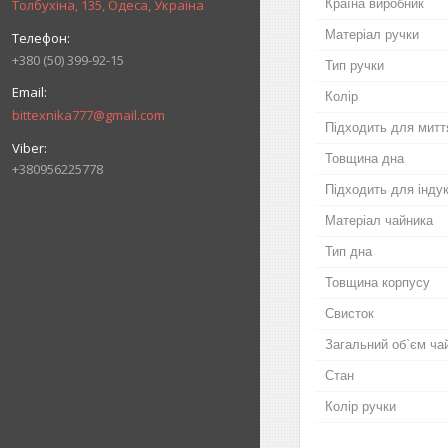
Країна виробник
Толбухіна, 135, Одеса, Україна
Матеріал ручки
+380 (50) 399-92-15
Тип ручки
Колір
bittexnika777@gmail.com
Підходить для митт
Товщина дна
+380956225778
Підходить для індук
Матеріал чайника
Тип дна
Товщина корпусу
Свисток
Загальний об`єм ча
Стан
Колір ручки