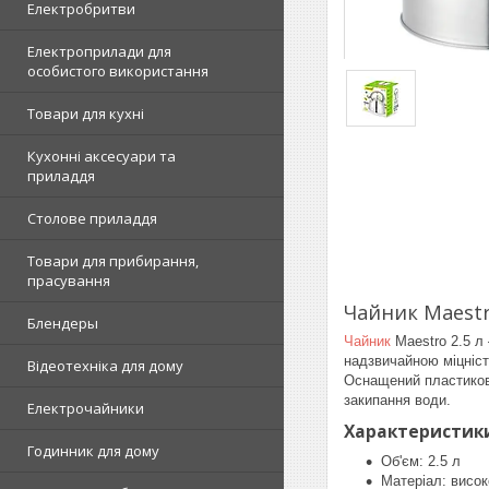
Електробритви
Електроприлади для
особистого використання
Товари для кухні
Кухонні аксесуари та
приладдя
Столове приладдя
Товари для прибирання,
прасування
Чайник Maestr
Блендеры
Чайник
Maestro 2.5 л 
надзвичайною міцністю
Відеотехніка для дому
Оснащений пластиково
закипання води.
Електрочайники
Характеристик
Годинник для дому
Об'єм: 2.5 л
Матеріал: висок