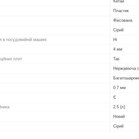
Китай
Пластик
Фіксована
Сірий
я в посудомийній машині
Ні
4 мм
ційних плит
Так
Нержавіюча 
Багатошаров
0.7 мм
Є
йника
2.5 (л)
Новий
Сірий