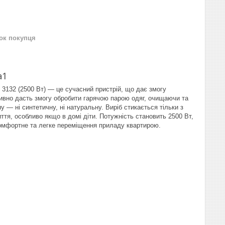
нок покупця
а1
132 (2500 Вт) — це сучасний пристрій, що дає змогу
тивно дасть змогу обробити гарячою парою одяг, очищаючи та
— ні синтетичну, ні натуральну. Виріб стикається тільки з
тя, особливо якщо в домі діти. Потужність становить 2500 Вт,
комфортне та легке переміщення приладу квартирою.