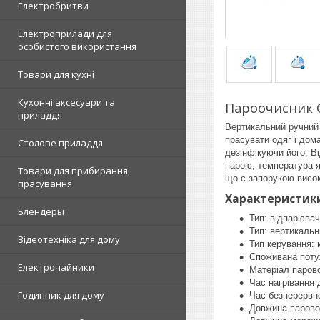
Електробритви
Електроприлади для
особистого використання
Товари для кухні
Кухонні аксесуари та
Пароочисник C
приладдя
Вертикальний ручний
прасувати одяг і дом
Столове приладдя
дезінфікуючи його. В
парою, температура я
Товари для прибирання,
що є запорукою висо
прасування
Характеристик
Блендеры
Тип: відпарювач
Тип: вертикальн
Відеотехніка для дому
Тип керування: 
Споживана потуж
Електрочайники
Матеріал паров
Час нагрівання 
Годинник для дому
Час безперервно
Довжина паровог