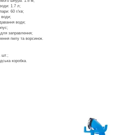
вого шнура: 1.8 м;
води: 1.7 л;
ари: 60 г/хв;
 води;
давання води;
рпус;
 для заправлення;
ення пилу та ворсинок.
 шт.;
дська коробка.