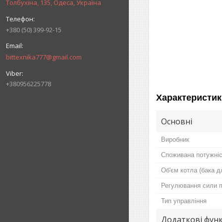
Толбухіна, 135, Одеса, Україна
+380 (50) 399-92-15
bittexnika777@gmail.com
+380956225778
Характеристик
Основні
Виробник
Споживана потужні
Об'єм котла (бака д
Регулювання сили 
Тип управління
Додаткові функ