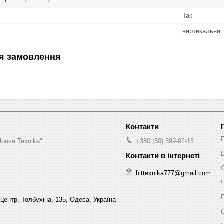
Так
вертикальна
я замовлення
House Texnika"
+380 (50) 399-92-15
bittexnika777@gmail.com
центр, Толбухіна, 135, Одеса, Україна