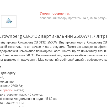
повернення товару протягом 14 днів
за раху
rownberg CB-3132 вертикальний 2500W/1,7 літр
 відпарювач Crownberg CB 3132 2500W Відпарювач одягу Crownberg CB 3
ашній текстиль, не витрачаючи багато зусиль. Також він швидко та ефек
ідпарювачем неможливо пошкодити навіть найтоншу та примхливу тканину 
кої не перевищує 98 °C. Вертикальний відпарювач неабияк полегшить жит
кої швидкості прасування. Має сучасний мобільний дизайн, забезпечує 
и:
 для одягу;
ий;
механічне;
ність: 2500 Вт;
ої
праски
: метал;
до утворення пари: 40 секунд;
ї роботи без доливання води: 45-60 хв;
о шланга: 1.1 м;