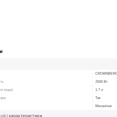
и
CROWNBER
сть
2500 Вт
ля води)
1.7 л
пара
Так
Механічне
ції і характеристики