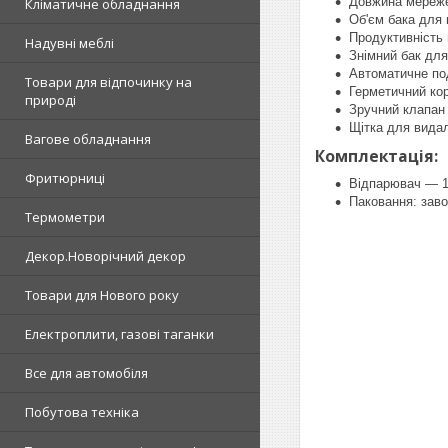
Довжина мереже
Кліматичне обладнання
Об'єм бака для 
Продуктивність п
Надувні меблі
Знімний бак для
Автоматичне по
Товари для відпочинку на
Герметичний ко
природі
Зручний клапан
Щітка для видал
Вагове обладнання
Комплектація:
Фритюрниці
Відпарювач — 1
Паковання: заво
Термометри
Декор.Новорічний декор
Товари для Нового року
Електроплити, газові таганки
Все для автомобіля
Побутова техніка