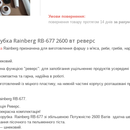
повернення товару протягом 14 днів
за раху
убка Rainberg RB-677 2600 вт реверс
ка
Rainberg призначена для виготовлення фаршу з м'яса, риби, грибів, нар
ековий.
а функцією "реверс": для запобігання ущільненню продуктів усередині
омпактна та гарна, надійна в роботі.
отовлений із міцного пластику, на нижній частині корпусу розташовані п
inberg RB-677.
кція Реверс.
рекрасна комплектація!
орубка Rainberg RB-677 зі збільшеною Потужністю 2600 Ватів здатна шви
ання пісочного та пельменного тіста.
 — шнековий.