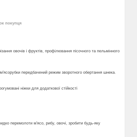
нок покупця
ізання овочів і фруктів, профілювання пісочного та пельмінного
 м'ясорубки передбачений режим зворотного обертання шнека.
рогумовані ніжки для додаткової стійкості
дко перемолоти м'ясо, рибу, овочі, зробити будь-яку