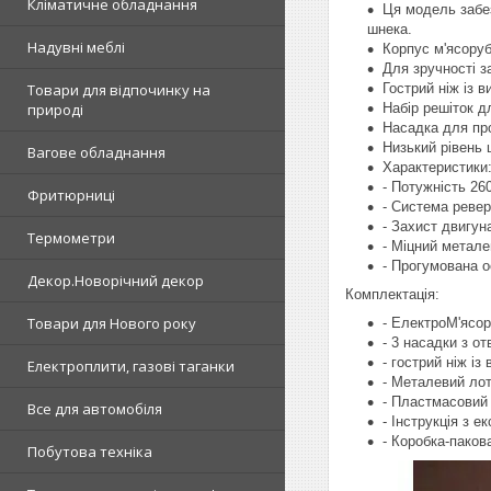
Кліматичне обладнання
Ця модель забе
шнека.
Надувні меблі
Корпус м'ясоруб
Для зручності 
Гострий ніж із в
Товари для відпочинку на
Набір решіток д
природі
Насадка для про
Низький рівень
Вагове обладнання
Характеристики
- Потужність 260
Фритюрниці
- Система ревер
- Захист двигун
Термометри
- Міцний метале
- Прогумована о
Декор.Новорічний декор
Комплектація:
Товари для Нового року
- ЕлектроМ'ясор
- 3 насадки з о
- гострий ніж із
Електроплити, газові таганки
- Металевий лот
- Пластмасовий
Все для автомобіля
- Інструкція з ек
- Коробка-паков
Побутова техніка