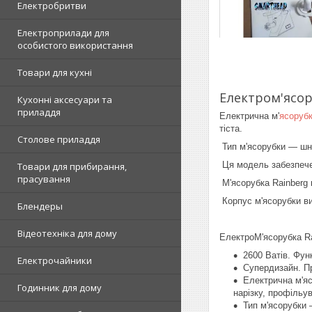
Електробритви
Електроприлади для
особистого використання
Товари для кухні
Електром'ясор
Кухонні аксесуари та
приладдя
Електрична м'
ясоруб
тіста.
Столове приладдя
Тип м'ясорубки — шн
Ця модель забезпечен
Товари для прибирання,
прасування
М'ясорубка Rainberg к
Корпус м'ясорубки виг
Блендеры
Відеотехніка для дому
ЕлектроМ'ясорубка Ra
2600 Ватів. Фун
Електрочайники
Супердизайн. П
Електрична м'яс
Годинник для дому
нарізку, профільув
Тип м'ясорубки