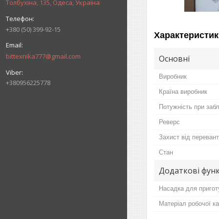
Толбухіна, 135, Одеса, Україна
+380 (50) 399-92-15
Характеристик
bittexnika777@gmail.com
Основні
Виробник
+380956225778
Країна виробник
Потужність при заб
Реверс
Захист від переван
Стан
Додаткові функ
Насадка для пригот
Матеріал робочої к