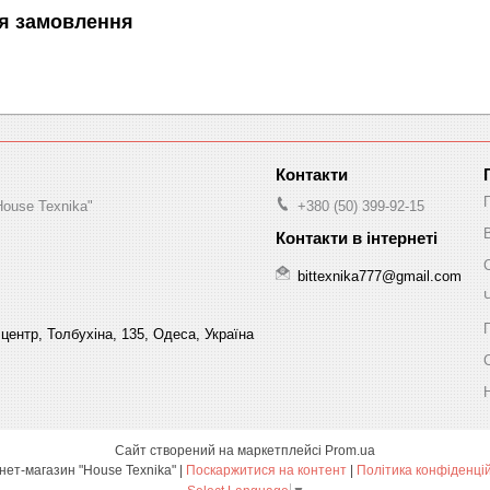
я замовлення
House Texnika"
+380 (50) 399-92-15
bittexnika777@gmail.com
центр, Толбухіна, 135, Одеса, Україна
Сайт створений на маркетплейсі
Prom.ua
Інтернет-магазин "House Texnika" |
Поскаржитися на контент
|
Політика конфіденці