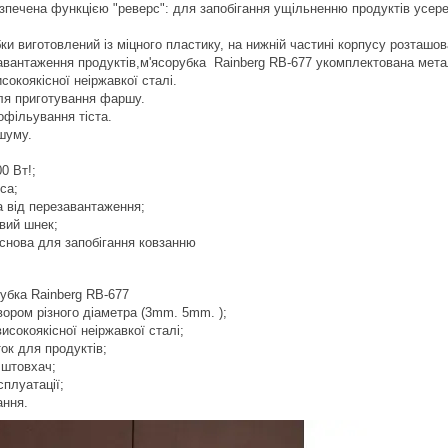
зпечена функцією "реверс": для запобігання ущільненню продуктів усер
ки виготовлений із міцного пластику, на нижній частині корпусу розташова
завантаження продуктів,м'ясорубка Rainberg RB-677 укомплектована ме
исокоякісної неіржавкої сталі.
ля приготування фаршу.
фільування тіста.
 шуму.
:
0 Вт!;
са;
а від перезавантаження;
вий шнек;
снова для запобігання ковзанню
убка Rainberg RB-677
твором різного діаметра (3mm. 5mm. );
 високоякісної неіржавкої сталі;
ок для продуктів;
 штовхач;
сплуатації;
ання.