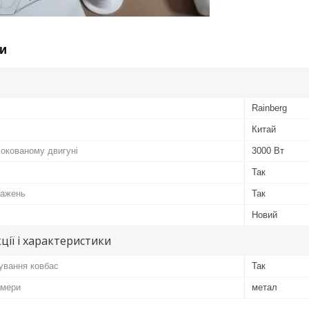
и
Rainberg
Китай
локованому двигуні
3000 Вт
Так
тажень
Так
Новий
ції і характеристики
ування ковбас
Так
амери
метал