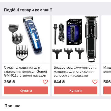
Подібні товари компанії
Сучасна машинка для
Бездротова акумуляторна
Маш
стриження волосся Gemei
машинка для стриження
воло
GM-6115 3 знімні насадки
волосся з насадками
KEMEI KM-659 турбо
366
644
506
₴
₴
Купити
Купити
Про нас