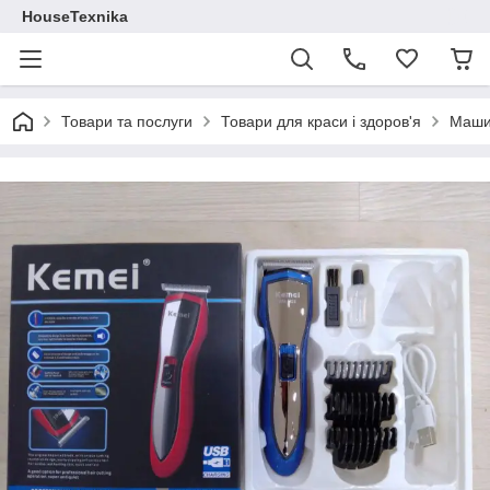
HouseTexnika
Товари та послуги
Товари для краси і здоров'я
Машин