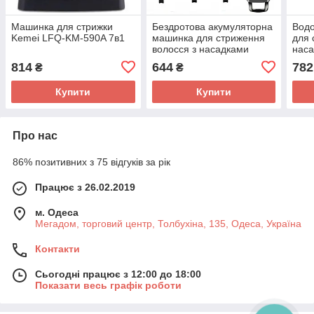
Машинка для стрижки
Бездротова акумуляторна
Вод
Kemei LFQ-KM-590A 7в1
машинка для стриження
для 
волосся з насадками
нас
KEMEI KM-659 турбо
6038
814
644
782
₴
₴
Купити
Купити
Про нас
86% позитивних з 75 відгуків за рік
Працює з 26.02.2019
м. Одеса
Мегадом, торговий центр, Толбухіна, 135, Одеса, Україна
Контакти
Сьогодні працює з 12:00 до 18:00
Показати весь графік роботи