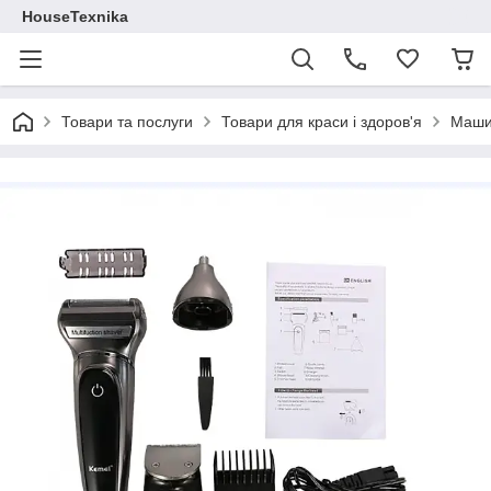
HouseTexnika
Товари та послуги
Товари для краси і здоров'я
Машин