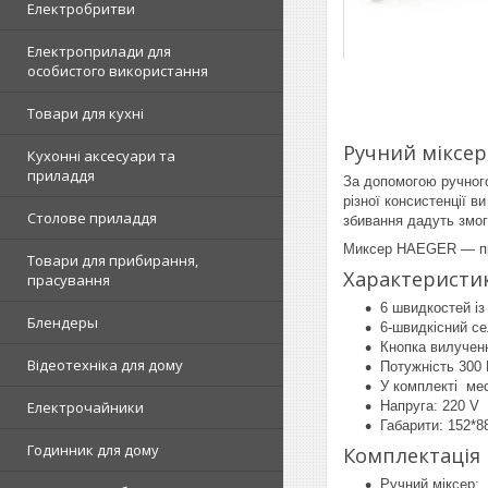
Електробритви
Електроприлади для
особистого використання
Товари для кухні
Ручний міксер
Кухонні аксесуари та
приладдя
За допомогою ручно
різної консистенції 
Столове приладдя
збивання дадуть змог
Миксер HAEGER — при
Товари для прибирання,
Характеристи
прасування
6 швидкостей із
Блендеры
6-швидкісний с
Кнопка вилучен
Відеотехніка для дому
Потужність 300 
У комплекті мес
Напруга: 220 V
Електрочайники
Габарити: 152*8
Годинник для дому
Комплектація
Ручний міксер;