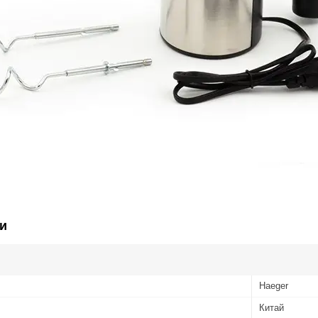
и
Haeger
Китай