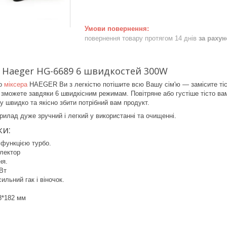
повернення товару протягом 14 днів
за раху
 Haeger HG-6689 6 швидкостей 300W
го
міксера
HAEGER Ви з легкістю потішите всю Вашу сім'ю — замісите тісто
ви зможете завдяки 6 швидкісним режимам. Повітряне або густіше тісто ва
у швидко та якісно збити потрібний вам продукт.
лад дуже зручний і легкий у використанні та очищенні.
ки:
 функцією турбо.
електор
ня.
Вт
ильний гак і віночок.
8*182 мм