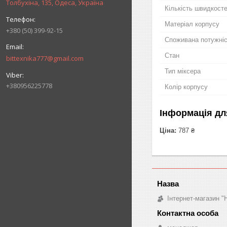
Толбухіна, 135, Одеса, Україна
Кількість швидкост
Матеріал корпусу
+380 (50) 399-92-15
Споживана потужні
Стан
bittexnika777@gmail.com
Тип міксера
+380956225778
Колір корпусу
Інформація дл
Ціна:
787 ₴
Інтернет-магазин "