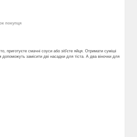
нок покупця
, приготуєте смачні соуси або зіб'єте яйця. Отримати суміші
м допоможуть замісити дві насадки для тіста. А два віночки для