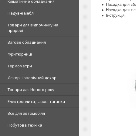
Кліматичне обладнання
Насадка для зби
Насадка для тіс
Надувні меблі
Інструкція.
Товари для відпочинку на
природі
Вагове обладнання
Фритюрниці
Термометри
Декор.Новорічний декор
Товари для Нового року
Електроплити, газові таганки
Все для автомобіля
Побутова техніка