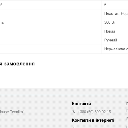
ей
6
Пластик, Нер
сть
300 Вт
Новий
Ручний
Нержавіюча 
я замовлення
House Texnika"
+380 (50) 399-92-15