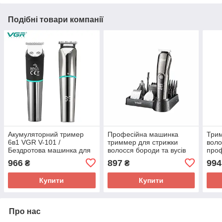
Подібні товари компанії
Акумуляторний тример
Професійна машинка
Трим
6в1 VGR V-101 /
триммер для стрижки
воло
Бездротова машинка для
волосся бороди та вусів
про
стриження волосся й
11 в 1 VGR V-107
аку
966
897
994
₴
₴
бороди
окан
DSP 
Купити
Купити
Про нас