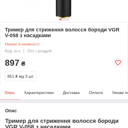
Тример для стриження волосся бороди VGR
V-058 з насадками
Немає в наявності
Код: w-x
Опт і роздріб
897
₴
851 ₴
від 3 шт.
Опис
Характеристики
Доставка
Оплата
Умови п
Опис
Тример для стриження волосся бороди
VGR V-058 з насадками