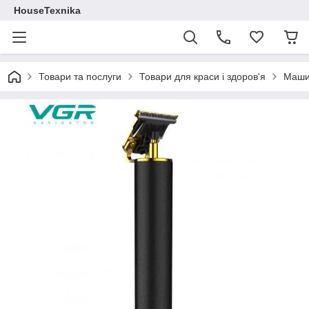
HouseTexnika
Товари та послуги
Товари для краси і здоров'я
Машин