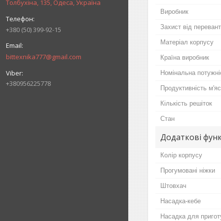
Толбухіна, 135, Одеса, Україна
Виробник
Захист від переван
+380 (50) 399-92-15
Матеріал корпусу
bittexnika777@gmail.com
Країна виробник
Номінальна потужні
+380956225778
Продуктивність м'я
Кількість решіток
Стан
Додаткові функ
Колір корпусу
Прогумовані ніжки
Штовхач
Насадка-кебе
Насадка для пригот