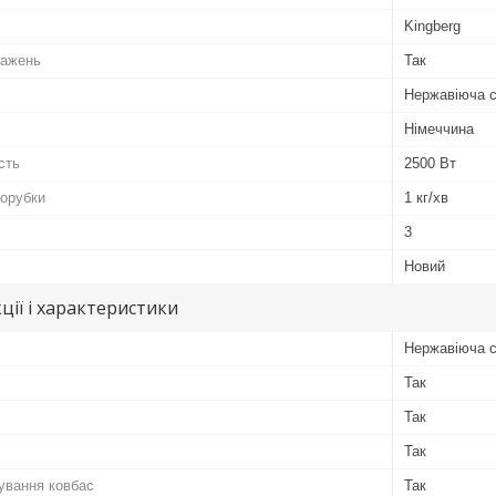
Kingberg
тажень
Так
Нержавіюча с
Німеччина
сть
2500 Вт
сорубки
1 кг/хв
3
Новий
ції і характеристики
Нержавіюча 
Так
Так
Так
ування ковбас
Так