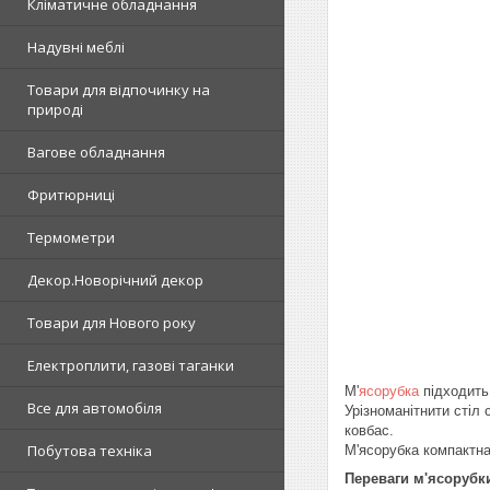
Кліматичне обладнання
Надувні меблі
Товари для відпочинку на
природі
Вагове обладнання
Фритюрниці
Термометри
Декор.Новорічний декор
Товари для Нового року
Електроплити, газові таганки
М'
ясорубка
підходить 
Все для автомобіля
Урізноманітнити стіл
ковбас.
Побутова техніка
М'ясорубка компактна 
Переваги м'ясорубк