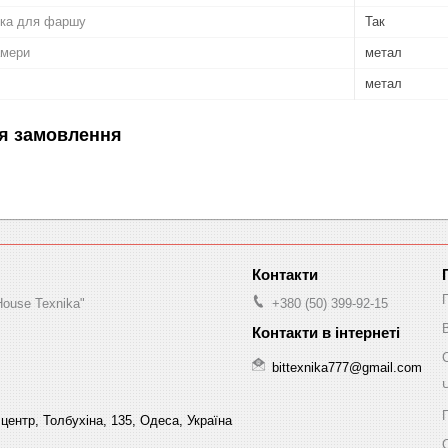
ка для фаршу
Так
амери
метал
метал
я замовлення
House Texnika"
+380 (50) 399-92-15
bittexnika777@gmail.com
центр, Толбухіна, 135, Одеса, Україна