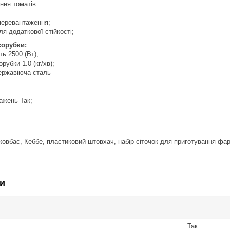
ання томатів
 перевантаження;
ля додаткової стійкості;
сорубки:
ь 2500 (Вт);
рубки 1.0 (кг/хв);
ержавіюча сталь
ажень Так;
 ковбас, Кеббе, пластиковий штовхач, набір сіточок для приготування ф
и
Так