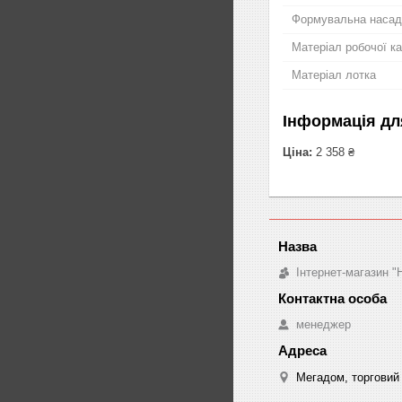
Формувальна насад
Матеріал робочої к
Матеріал лотка
Інформація дл
Ціна:
2 358 ₴
Інтернет-магазин "
менеджер
Мегадом, торговий 