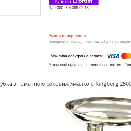
Купити з
+380 (50) 399-92-15
повернення товару протягом 14 днів
за раху
У компанії підключені електронні платежі. Те
убка з томатною соковижималкою Kingberg 250