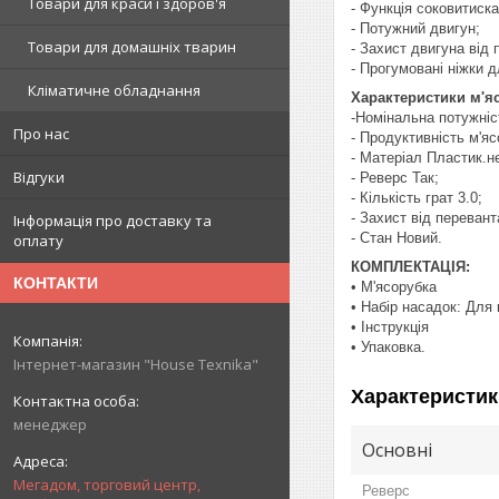
Товари для краси і здоров'я
- Функція соковитиск
- Потужний двигун;
Товари для домашніх тварин
- Захист двигуна від
- Прогумовані ніжки д
Кліматичне обладнання
Характеристики м'я
-Номінальна потужніст
Про нас
- Продуктивність м'ясо
- Матеріал Пластик.н
Відгуки
- Реверс Так;
- Кількість грат 3.0;
- Захист від перевант
Інформація про доставку та
- Стан Новий.
оплату
КОМПЛЕКТАЦІЯ:
КОНТАКТИ
• М'ясорубка
• Набір насадок: Для
• Інструкція
• Упаковка.
Інтернет-магазин "House Texnika"
Характеристик
менеджер
Основні
Мегадом, торговий центр,
Реверс