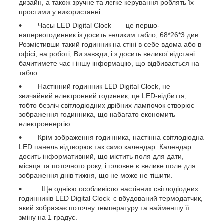
дизайн, а також зручне та легке керування роблять їх
простими у використанні.
Часы LED Digital Clock — це першо-
напервогодинник із досить великим табло, 68*26*3 див.
Розмістивши такий годинник на стіні в себе вдома або в
офісі, на роботі, Ви завжди, і з досить великої відстані
бачитимете час і іншу інформацію, що відбивається на
табло.
Настінний годинник LED Digital Clock, не
звичайний електронний годинник, це LED-відбиття,
тобто безліч світлодіодних дрібних лампочок створює
зображення годинника, що набагато економить
електроенергію.
Крім зображення годинника, настінна світлодіодна
LED панель відтворює так само календар. Календар
досить інформативний, що містить поля для дати,
місяця та поточного року, і головне є велике поле для
зображення днів тижня, що не може не тішити.
Ще однією особливістю настінних світлодіодних
годинників LED Digital Clock є вбудований термодатчик,
який зображає поточну температуру та найменшу її
зміну на 1 градус.