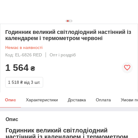
Годинник великий світлодіодний настінний із
календарем і термометром червоні
Немає в наявності
Код: EL-6826 RED
Опт і роздріб
1 564
₴
1 518 ₴
від 3 шт.
Опис
Характеристики
Доставка
Оплата
Умови п
Опис
Годинник великий світлодіодний
настінний із календарем і термометром