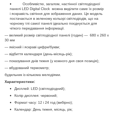
Особливістю, загалом, настінної світлодіодної
панелі LED Digital Clock можна виділити саме їх розмір
і яскравість світіння для зображення даних. Ця модель
постачається в зеленому кольорі світлодіодів, що на
чорному тлі самої панелі ідеально поєднується для
чіткого передавання інформації.
― великий розмір світлодіодної панелі (годин) — 680 x 260 x
30 мм
― якісний і яскраві цифри/букви;
― відбиття календаря (день-місяць-рік);
― показування днів тижня (у кожного дня своя позиція);
― вбудований термометр;
будильник із кількома мелодіями.
Характеристики:
Дисплей: LED (світлодіодний);
Колір дисплея: червоний;
Формат часу: 12 і 24 год (вибірно);
Календар: День тижня, місяць, рік;