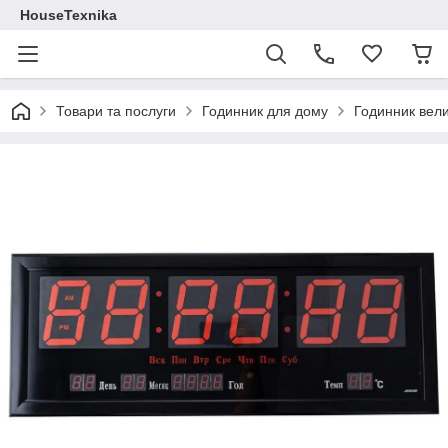
HouseTexnika
Товари та послуги
Годинник для дому
Годинник вели