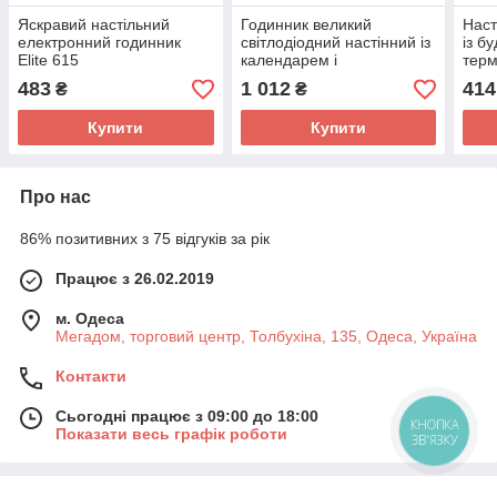
Яскравий настільний
Годинник великий
Наст
електронний годинник
світлодіодний настінний із
із б
Elite 615
календарем і
тер
термометром
108
483
1 012
414
₴
₴
Купити
Купити
Про нас
86% позитивних з 75 відгуків за рік
Працює з 26.02.2019
м. Одеса
Мегадом, торговий центр, Толбухіна, 135, Одеса, Україна
Контакти
Сьогодні працює з 09:00 до 18:00
КНОПКА
Показати весь графік роботи
ЗВ'ЯЗКУ