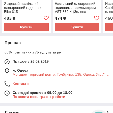
Яскравий настільний
Настільний електронний
Наст
електронний годинник
годинник з термометром
Caix
Elite 615
VST-862-4 (Зелена
елек
підсвітка)
LED
483
474
460
₴
₴
Купити
Купити
Про нас
86% позитивних з 75 відгуків за рік
Працює з 26.02.2019
м. Одеса
Мегадом, торговий центр, Толбухіна, 135, Одеса, Україна
Контакти
Сьогодні працює з 09:00 до 18:00
Показати весь графік роботи
Про нас