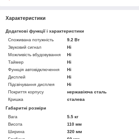
Характеристики
Додаткові функції і характеристики
Споживана потужність
9.2 Вт
Звуковий сигнал
Ні
Можливість вбудовування
Ні
Таймер
Ні
Функція автовідключення
Ні
Дисплей
Ні
Підсвічування дисплея
Ні
Покриття корпусу
нержавіюча сталь
Кришка
сталева
Габаритні розміри
Вага
5.5 кг
Висота
110 мм
Ширина
320 мм
Глибина
60 мм