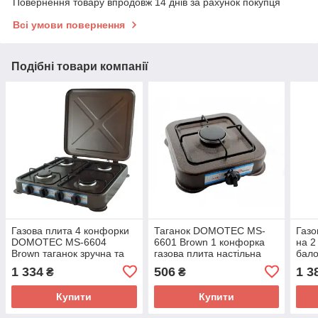
Повернення товару впродовж 14 днів за рахунок покупця
Всі умови повернення
Подібні товари компанії
Газова плита 4 конфорки
Таганок DOMOTEC MS-
Газо
DOMOTEC MS-6604
6601 Brown 1 конфорка
на 2
Brown таганок зручна та
газова плита настільна
бало
проста в обслуговуванні
1 334
506
1 3
₴
₴
Купити
Купити