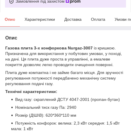
Замовлення під захистом
Опис
Характеристики
Доставка
Оплата
Умови п
Опис
Газова плита 3-х конфоркова Nurgaz-3007
із кришкою.
Призначена для використання у побутових умовах, у поході,
на дачі. Ця плита дуже проста в управлінні, а емалеве
покриття дозволяє легко проводити очищення поверхні.
Плита дуже компактна і не займе багато місця. Для зручності
регулювання потужності передбачено механічну систему
регулювання подачі газу.
Технічні характеристики:
Вид газу: скраплений ДСТУ 4047-2001 (пропан-бутан)
Номінальний тиск газу Па: 2940
Розмір (Д\Ш\В): 620*360*110 мм
Потужність конфорок: велика: 2,3 кВт середня: 1,5 кВт
мала: 1 кВт