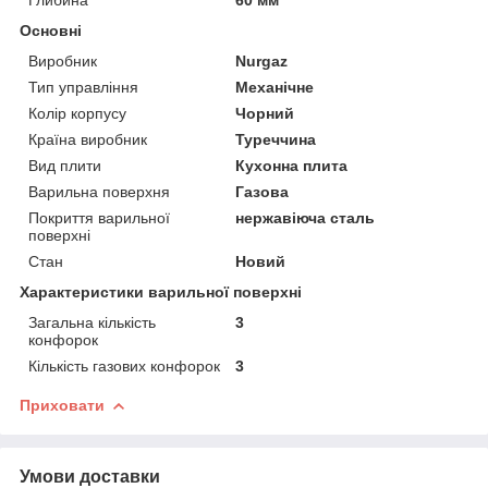
Основні
Виробник
Nurgaz
Тип управління
Механічне
Колір корпусу
Чорний
Країна виробник
Туреччина
Вид плити
Кухонна плита
Варильна поверхня
Газова
Покриття варильної
нержавіюча сталь
поверхні
Стан
Новий
Характеристики варильної поверхні
Загальна кількість
3
конфорок
Кількість газових конфорок
3
Приховати
Умови доставки