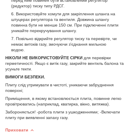
перед ним повинен бути встановлений регулятор
(редуктор) тиску типу РДСГ.
Використовуйте хомути для закріплення шланга на
штуцерах регулятора та вентиля. Довжина шлангу
повинна бути не менше 150 см. При підключенні плити
уникайте перекручування шлангу.
Повільно відкрийте регулятор тиску та перевірте, чи
немає витоків газу, змочуючи з'єднання мильною
водою.
НІКОЛИ НЕ ВИКОРИСТОВУЙТЕ СІРКИ
для перевірки
герметичності. Якщо є витік газу, закрийте вентиль балона та
усуньте текти.
ВИМОГИ БЕЗПЕКИ.
Плиту слід утримувати в чистоті, уникаючи забруднення
поверхні;
Приміщення, в якому встановлюється плита, повинне легко
провітрюватись (наприклад, кватирка, вікно, витяжка).
Забороняється! -робота плити з ушкодженнями; -Включати
плиту при виявленні запаху газу.
Приховати