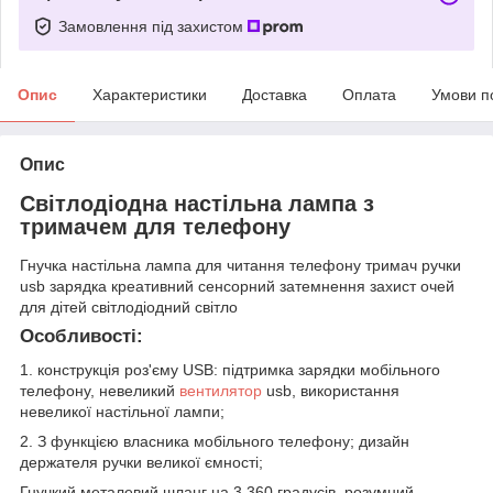
Замовлення під захистом
Опис
Характеристики
Доставка
Оплата
Умови п
Опис
Світлодіодна настільна лампа з
тримачем для телефону
Гнучка настільна лампа для читання телефону тримач ручки
usb зарядка креативний сенсорний затемнення захист очей
для дітей світлодіодний світло
Особливості:
1. конструкція роз'єму USB: підтримка зарядки мобільного
телефону, невеликий
вентилятор
usb, використання
невеликої настільної лампи;
2. З функцією власника мобільного телефону; дизайн
держателя ручки великої ємності;
Гнучкий металевий шланг на 3,360 градусів, розумний