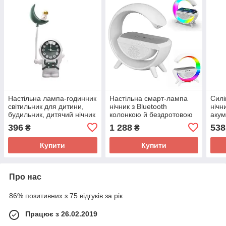
Настільна лампа-годинник
Настільна смарт-лампа
Силі
світильник для дитини,
нічник з Bluetooth
нічн
будильник, дитячий нічник
колонкою й бездротовою
акум
у формі Космонавта
зарядкою для телефона
нічн
396
1 288
538
₴
₴
RGB LIGHT ВТ-2301
Купити
Купити
Про нас
86% позитивних з 75 відгуків за рік
Працює з 26.02.2019