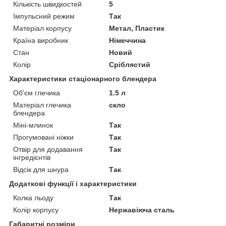
Кількість швидкостей
5
Імпульсний режим
Так
Матеріал корпусу
Метал, Пластик
Країна виробник
Німеччина
Стан
Новий
Колір
Сріблястий
Характеристики стаціонарного блендера
Об'єм глечика
1.5 л
Матеріал глечика
скло
блендера
Міні-млинок
Так
Прогумовані ніжки
Так
Отвір для додавання
Так
інгредієнтів
Відсік для шнура
Так
Додаткові функції і характеристики
Колка льоду
Так
Колір корпусу
Нержавіюча сталь
Габаритні розміри