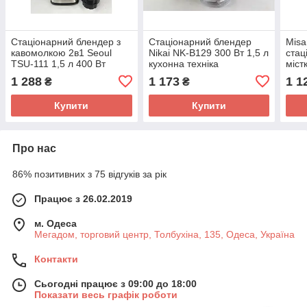
Стаціонарний блендер з
Стаціонарний блендер
Misa
кавомолкою 2в1 Seoul
Nikai NK-B129 300 Вт 1,5 л
стац
TSU-111 1,5 л 400 Вт
кухонна техніка
міст
1 288
1 173
1 1
₴
₴
Купити
Купити
Про нас
86% позитивних з 75 відгуків за рік
Працює з 26.02.2019
м. Одеса
Мегадом, торговий центр, Толбухіна, 135, Одеса, Україна
Контакти
Сьогодні працює з 09:00 до 18:00
Показати весь графік роботи