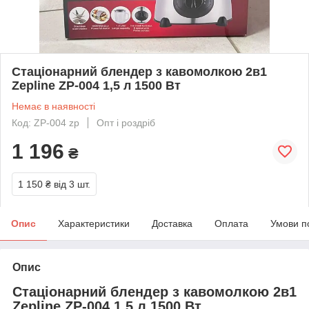
Стаціонарний блендер з кавомолкою 2в1
Zepline ZP-004 1,5 л 1500 Вт
Немає в наявності
Код: ZP-004 zp
Опт і роздріб
1 196
₴
1 150 ₴
від 3 шт.
Опис
Характеристики
Доставка
Оплата
Умови п
Опис
Стаціонарний блендер з кавомолкою 2в1
Zepline ZP-004 1,5 л 1500 Вт