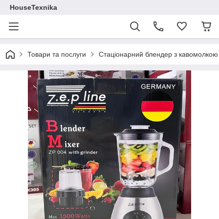
HouseTexnika
Товари та послуги
Стаціонарний блендер з кавомолкою 