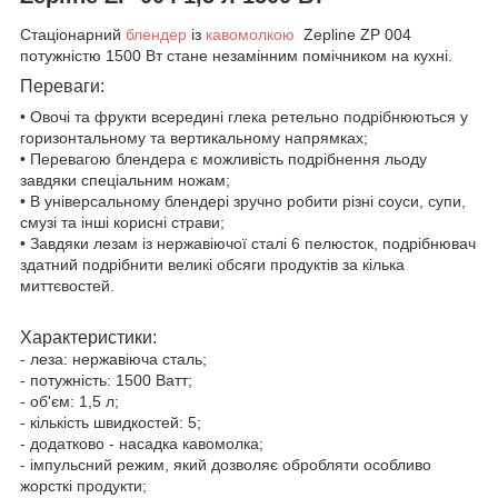
Стаціонарний
блендер
із
кавомолкою
Zepline ZP 004
потужністю 1500 Вт стане незамінним помічником на кухні.
Переваги:
• Овочі та фрукти всередині глека ретельно подрібнюються у
горизонтальному та вертикальному напрямках;
• Перевагою блендера є можливість подрібнення льоду
завдяки спеціальним ножам;
• В універсальному блендері зручно робити різні соуси, супи,
смузі та інші корисні страви;
• Завдяки лезам із нержавіючої сталі 6 пелюсток, подрібнювач
здатний подрібнити великі обсяги продуктів за кілька
миттєвостей.
Характеристики:
- леза: нержавіюча сталь;
- потужність: 1500 Ватт;
- об'єм: 1,5 л;
- кількість швидкостей: 5;
- додатково - насадка кавомолка;
- імпульсний режим, який дозволяє обробляти особливо
жорсткі продукти;