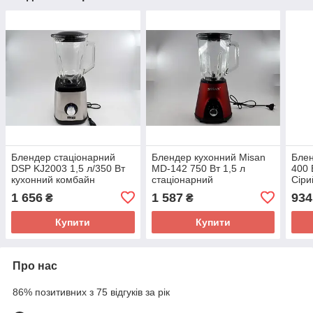
Блендер стаціонарний
Блендер кухонний Misan
Блен
DSP KJ2003 1,5 л/350 Вт
MD-142 750 Вт 1,5 л
400 
кухонний комбайн
стаціонарний
Сіри
подрібнювач
1 656
1 587
934
₴
₴
Купити
Купити
Про нас
86% позитивних з 75 відгуків за рік