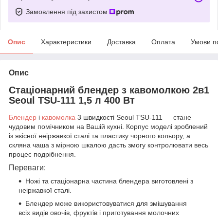
Замовлення під захистом
Опис
Характеристики
Доставка
Оплата
Умови п
Опис
Стаціонарний блендер з кавомолкою 2в1
Seoul TSU-111 1,5 л 400 Вт
Блендер
і
кавомолка
3 швидкості Seoul TSU-111 — стане
чудовим помічником на Вашій кухні. Корпус моделі зроблений
із якісної неіржавкої сталі та пластику чорного кольору, а
скляна чаша з мірною шкалою дасть змогу контролювати весь
процес подрібнення.
Переваги:
Ножі та стаціонарна частина блендера виготовлені з
неіржавкої сталі.
Блендер може використовуватися для змішування
всіх видів овочів, фруктів і приготування молочних