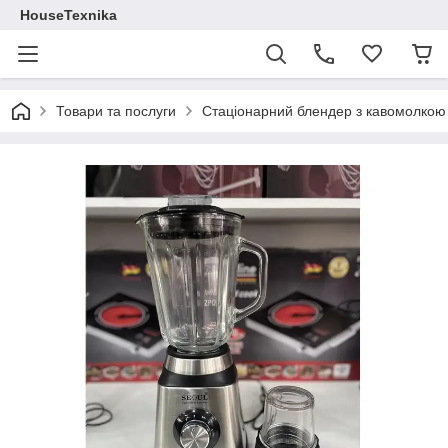
HouseTexnika
Товари та послуги
Стаціонарний блендер з кавомолкою 