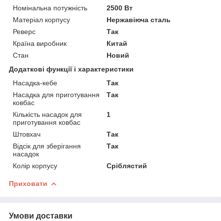
Номінальна потужність
2500 Вт
Матеріал корпусу
Нержавіюча сталь
Реверс
Так
Країна виробник
Китай
Стан
Новий
Додаткові функції і характеристики
Насадка-кебе
Так
Насадка для приготування
Так
ковбас
Кількість насадок для
1
приготування ковбас
Штовхач
Так
Відсік для зберігання
Так
насадок
Колір корпусу
Сріблястий
Приховати
Умови доставки