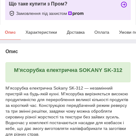
Що таке купити з Пром?
Замовлення під захистом
Опис
Характеристики
Доставка
Оплата
Умови п
Опис
М'ясорубка електрична SOKANY SK-312
М'ясорубка електрична Sokany SK-312 — незамінний
пристрій на будь-якій кухні. М'ясорубка вирізняється високою
продуктивністю для перероблення великої кількості продуктів
за короткий час. Конструкцією передбачений режим реверсу
та три змінні решітки, завдяки чому можна обробляти
сировину різної жорсткості та текстури без зайвих зусиль.
Водночас у комплекті постачаються насадки для ковбасок і
кебе, що дає змогу виготовляти напівфабрикати та заготівки
для різних страв.