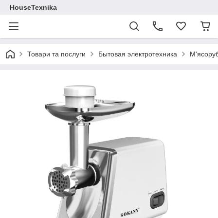
HouseTexnika
Товари та послуги
Бытовая электротехника
М'ясору