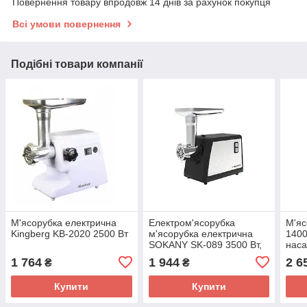
Повернення товару впродовж 14 днів за рахунок покупця
Всі умови повернення
Подібні товари компанії
М'ясорубка електрична
Електром'ясорубка
М'яс
Kingberg KB-2020 2500 Вт
м'ясорубка електрична
1400
SOKANY SK-089 3500 Вт,
нас
насадки для ковбасок і
1 764
1 944
2 6
₴
₴
кебе
Купити
Купити