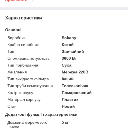
Характеристики
Основні
Виробник
Sokany
Країна виробник
Китай
Тип
Звичайний
Споживана потужність
3600 Вт
Тип прибирання
Суха
Живлення
Мережа 220В
Тип вихідного фільтра
Інший
Тип труби всмоктування
Телескопічна
Колір корпусу
Помаранчевий
Матеріал корпусу
Пластик
Стан
Новий
Додаткові функції і характеристики
Довжина мережевого
5 м
шнура