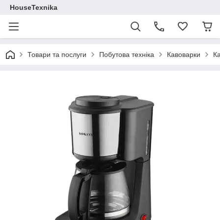
HouseTexnika
Товари та послуги
Побутова техніка
Кавоварки
К