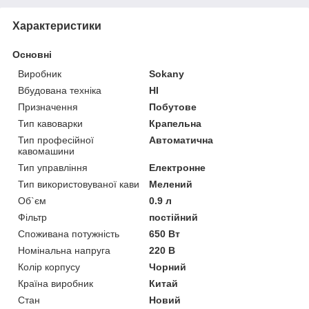
Характеристики
Основні
Виробник
Sokany
Вбудована техніка
НІ
Призначення
Побутове
Тип кавоварки
Крапельна
Тип професійної
Автоматична
кавомашини
Тип управління
Електронне
Тип використовуваної кави
Мелений
Об`єм
0.9 л
Фільтр
постійний
Споживана потужність
650 Вт
Номінальна напруга
220 В
Колір корпусу
Чорний
Країна виробник
Китай
Стан
Новий