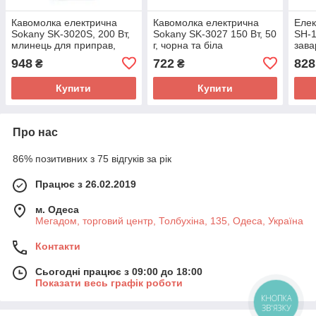
Кавомолка електрична
Кавомолка електрична
Елек
Sokany SK-3020S, 200 Вт,
Sokany SK-3027 150 Вт, 50
SH-1
млинець для приправ,
г, чорна та біла
зава
горіхів
Скля
948
722
828
₴
₴
1,Пр
нагр
Купити
Купити
Про нас
86% позитивних з 75 відгуків за рік
Працює з 26.02.2019
м. Одеса
Мегадом, торговий центр, Толбухіна, 135, Одеса, Україна
Контакти
Сьогодні працює з 09:00 до 18:00
Показати весь графік роботи
КНОПКА
ЗВ'ЯЗКУ