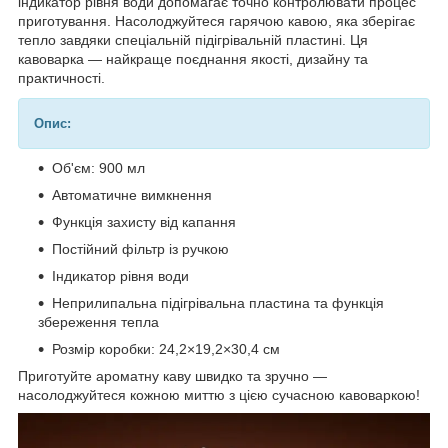
індикатор рівня води допомагає точно контролювати процес
приготування. Насолоджуйтеся гарячою кавою, яка зберігає
тепло завдяки спеціальній підігрівальній пластині. Ця
кавоварка — найкраще поєднання якості, дизайну та
практичності.
Опис:
Об'єм: 900 мл
Автоматичне вимкнення
Функція захисту від капання
Постійний фільтр із ручкою
Індикатор рівня води
Неприлипальна підігрівальна пластина та функція
збереження тепла
Розмір коробки: 24,2×19,2×30,4 см
Приготуйте ароматну каву швидко та зручно —
насолоджуйтеся кожною миттю з цією сучасною кавоваркою!