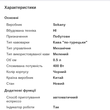
Характеристики
Основні
Виробник
Sokany
Вбудована техніка
НІ
Призначення
Побутове
Тип кавоварки
Кава "по-турецьки"
Тип управління
Механічне
Тип використовуваної кави
Мелений
Об`єм
0.5 л
Споживана потужність
400 Вт
Колір корпусу
Чорний
Країна виробник
Китай
Стан
Новий
Додаткові функції
Спосіб приготування
автоматичний
еспрессо
Індикатор роботи
Так