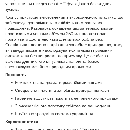
управління ви швидко освоїте її функціонал без жодних
зусиль.
Корпус пристрою виготовлений з високоякісного пластику, що
забезпечує довговічність та стійкість до механічних
пошкоджень. Кавоварка оснащена двома термостійкими
пластиковими чашами об'ємом 250 мл, що дозволяє
приготувати достатньо кави для кількох осіб за раз.
Спеціальна пластина нагрівання запобігає пригоранню, тому
ви завжди зможете насолоджуватися м'яким і приємним
смаком кави без неприємного присмаку. Це особливо
важливо для тих, хто цінує якість напою та бажає
насолоджуватися його природним ароматом.
Переваги:
Комплектована двома термостійкими чашами
Спеціальна пластина запобігає пригоранню кави
Гарантує відсутність гіркоти та неприємного присмаку
З високоякісного пластику стійкого до пошкоджень
Інтуїтивно зрозуміла система управління
Характеристики:
Тип: Кавоварка турка електрична / Турецька