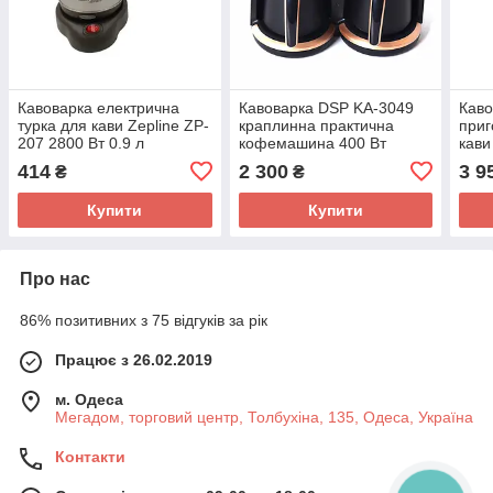
Кавоварка електрична
Кавоварка DSP KA-3049
Каво
турка для кави Zepline ZP-
краплинна практична
приг
207 2800 Вт 0.9 л
кофемашина 400 Вт
кави
700В
414
2 300
3 9
₴
₴
Купити
Купити
Про нас
86% позитивних з 75 відгуків за рік
Працює з 26.02.2019
м. Одеса
Мегадом, торговий центр, Толбухіна, 135, Одеса, Україна
Контакти