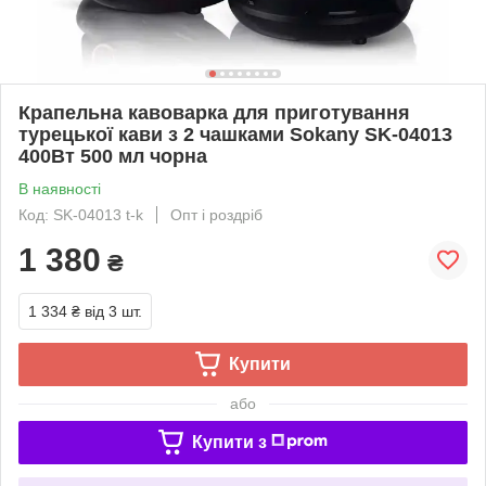
Крапельна кавоварка для приготування
турецької кави з 2 чашками Sokany SK-04013
400Вт 500 мл чорна
В наявності
Код: SK-04013 t-k
Опт і роздріб
1 380
₴
1 334 ₴
від 3 шт.
Купити
або
Купити з