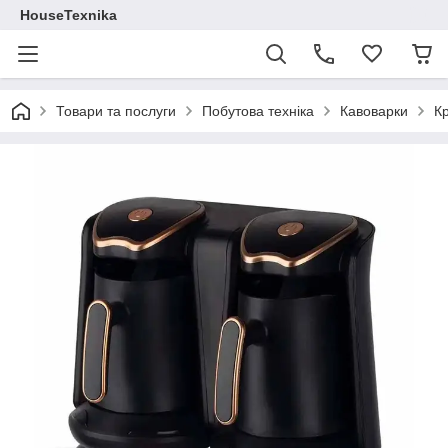
HouseTexnika
Товари та послуги
Побутова техніка
Кавоварки
К