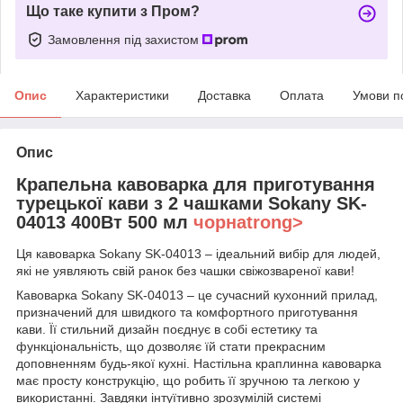
Що таке купити з Пром?
Замовлення під захистом
Опис
Характеристики
Доставка
Оплата
Умови п
Опис
Крапельна кавоварка для приготування
турецької кави з 2 чашками Sokany SK-
04013 400Вт 500 мл
чорнаtrong>
Ця кавоварка Sokany SK-04013 – ідеальний вибір для людей,
які не уявляють свій ранок без чашки свіжозвареної кави!
Кавоварка Sokany SK-04013 – це сучасний кухонний прилад,
призначений для швидкого та комфортного приготування
кави. Її стильний дизайн поєднує в собі естетику та
функціональність, що дозволяє їй стати прекрасним
доповненням будь-якої кухні. Настільна краплинна кавоварка
має просту конструкцію, що робить її зручною та легкою у
використанні. Завдяки інтуїтивно зрозумілій системі