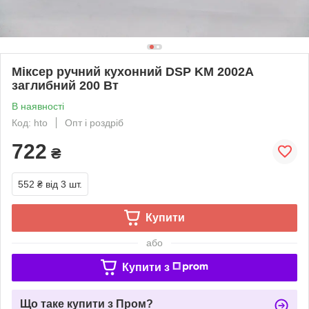
Міксер ручний кухонний DSP KM 2002А
заглибний 200 Вт
В наявності
Код: hto
Опт і роздріб
722
₴
552 ₴
від 3 шт.
Купити
або
Купити з
Що таке купити з Пром?