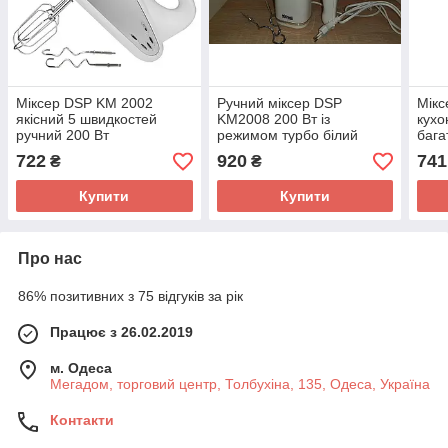
Міксер DSP KM 2002
Ручний міксер DSP
Мікс
якісний 5 швидкостей
KM2008 200 Вт із
кухо
ручний 200 Вт
режимом турбо білий
бага
електричний
типи
722
920
741
₴
₴
Купити
Купити
Про нас
86% позитивних з 75 відгуків за рік
Працює з 26.02.2019
м. Одеса
Мегадом, торговий центр, Толбухіна, 135, Одеса, Україна
Контакти