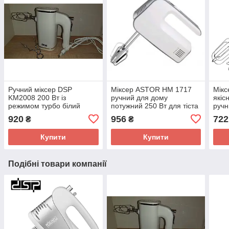
Ручний міксер DSP
Міксер ASTOR HM 1717
Мікс
KM2008 200 Вт із
ручний для дому
якіс
режимом турбо білий
потужний 250 Вт для тіста
ручн
для тортів міксер
елек
920
956
722
₴
₴
Купити
Купити
Подібні товари компанії