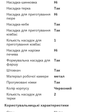
Насадка-шинковка
Ні
Насадка-терка
Так
Насадка для приготування
Ні
пюре
Насадка-кебе
Так
Насадка для приготування
Так
ковбас
Кількість насадок для
1
приготування ковбас
Насадка для нарізки
Ні
печива
Формувальна насадка для
Так
фаршу
Штовхач
Так
Матеріал робочої камери
метал
Прогумовані ніжки
Так
Колір корпусу
Червоний
Кількість насадок для
2
терки
Користувальницькі характеристики