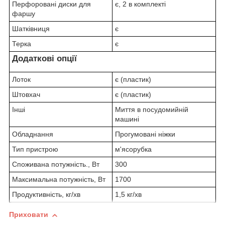
Перфоровані диски для
є, 2 в комплекті
фаршу
Шатківниця
є
Терка
є
Додаткові опції
Лоток
є (пластик)
Штовхач
є (пластик)
Інші
Миття в посудомийній
машині
Обладнання
Прогумовані ніжки
Тип пристрою
м'ясорубка
Споживана потужність., Вт
300
Максимальна потужність, Вт
1700
Продуктивність, кг/хв
1,5 кг/хв
Приховати