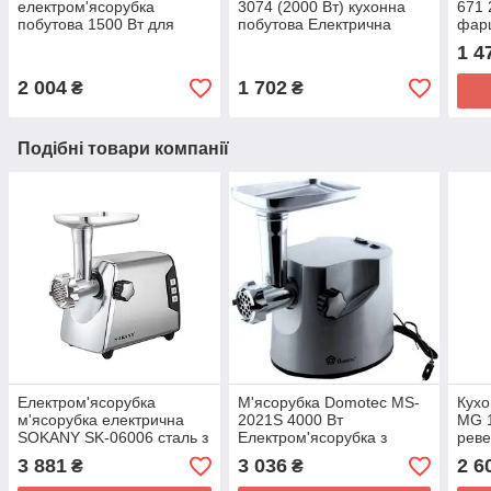
електром'ясорубка
3074 (2000 Вт) кухонна
671 
побутова 1500 Вт для
побутова Електрична
фар
дому
1 4
2 004
1 702
₴
₴
Подібні товари компанії
Електром'ясорубка
М'ясорубка Domotec MS-
Кухо
м'ясорубка електрична
2021S 4000 Вт
MG 1
SOKANY SK-06006 сталь з
Електром'ясорубка з
реве
насадками та решітками
реверсом
3 881
3 036
2 6
₴
₴
3800 Вт