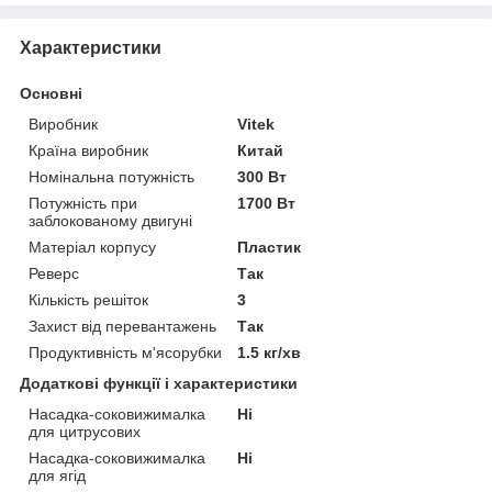
Характеристики
Основні
Виробник
Vitek
Країна виробник
Китай
Номінальна потужність
300 Вт
Потужність при
1700 Вт
заблокованому двигуні
Матеріал корпусу
Пластик
Реверс
Так
Кількість решіток
3
Захист від перевантажень
Так
Продуктивність м'ясорубки
1.5 кг/хв
Додаткові функції і характеристики
Насадка-соковижималка
Ні
для цитрусових
Насадка-соковижималка
Ні
для ягід