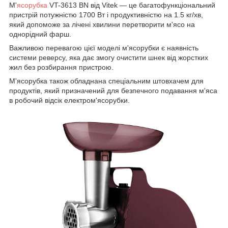
М'
ясорубка
VT-3613 BN від Vitek — це багатофункціональний
пристрій потужністю 1700 Вт і продуктивністю на 1.5 кг/хв,
який допоможе за лічені хвилини перетворити м'ясо на
однорідний фарш.
Важливою перевагою цієї моделі м'ясорубки є наявність
системи реверсу, яка дає змогу очистити шнек від жорстких
жил без розбирання пристрою.
М'ясорубка також обладнана спеціальним штовхачем для
продуктів, який призначений для безпечного подавання м'яса
в робочий відсік електром'ясорубки.