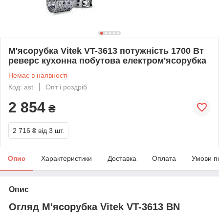
М'ясорубка Vitek VT-3613 потужність 1700 Вт
реверс кухонна побутова електром'ясорубка
Немає в наявності
Код: аst
Опт і роздріб
2 854
₴
2 716 ₴
від 3 шт.
Опис
Характеристики
Доставка
Оплата
Умови п
Опис
Огляд М'ясорубка Vitek VT-3613 BN