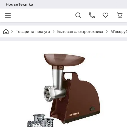
HouseTexnika
Товари та послуги
Бытовая электротехника
М'ясору