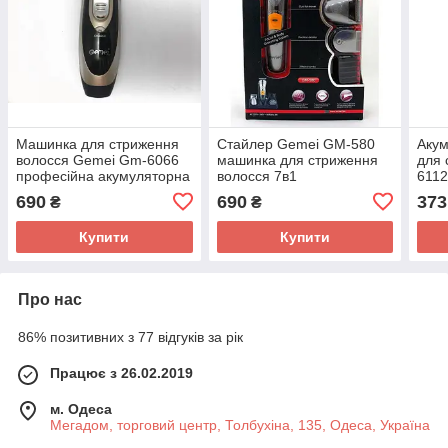
Машинка для стриження
Стайлер Gemei GM-580
Аку
волосся Gemei Gm-6066
машинка для стриження
для 
професійна акумуляторна
волосся 7в1
6112
стри
690
690
373
₴
₴
Купити
Купити
Про нас
86% позитивних з 77 відгуків за рік
Працює з 26.02.2019
м. Одеса
Мегадом, торговий центр, Толбухіна, 135, Одеса, Україна