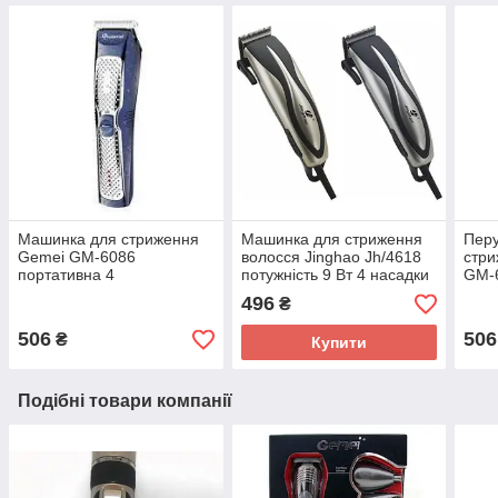
Машинка для стриження
Машинка для стриження
Перу
Gemei GM-6086
волосся Jinghao Jh/4618
стри
портативна 4
потужність 9 Вт 4 насадки
GM-6
встановлення довжини
для стриження
наса
496
₴
аку
506
506
₴
Купити
Подібні товари компанії