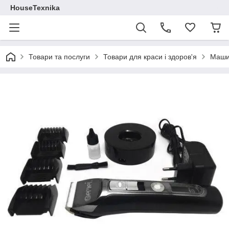
HouseTexnika
Товари та послуги
Товари для краси і здоров'я
Машин