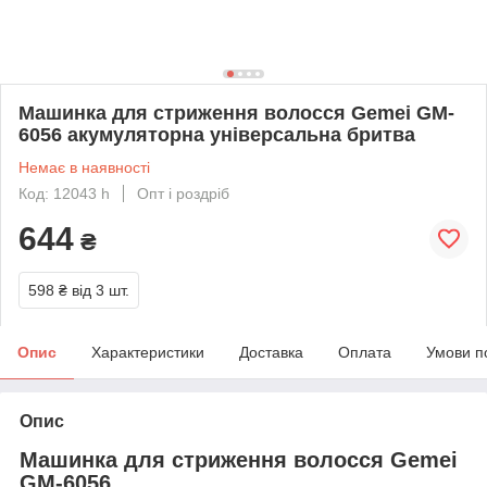
Машинка для стриження волосся Gemei GM-
6056 акумуляторна універсальна бритва
Немає в наявності
Код: 12043 h
Опт і роздріб
644
₴
598 ₴
від 3 шт.
Опис
Характеристики
Доставка
Оплата
Умови п
Опис
Машинка для стриження волосся Gemei
GM-6056