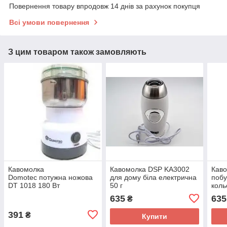
Повернення товару впродовж 14 днів за рахунок покупця
Всі умови повернення
З цим товаром також замовляють
Кавомолка
Кавомолка DSP KA3002
Кав
Domotec потужна ножова
для дому біла електрична
побу
DT 1018 180 Вт
50 г
коль
635
635
₴
391
₴
Купити