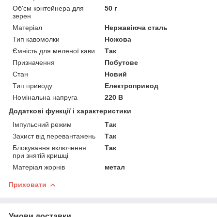
Об'єм контейнера для
50 г
зерен
Матеріал
Нержавіюча сталь
Тип кавомолки
Ножова
Ємність для меленої кави
Так
Призначення
Побутове
Стан
Новий
Тип приводу
Електропривод
Номінальна напруга
220 В
Додаткові функції і характеристики
Імпульсний режим
Так
Захист від перевантажень
Так
Блокування включення
Так
при знятій кришці
Матеріал жорнів
метал
Приховати
Умови доставки