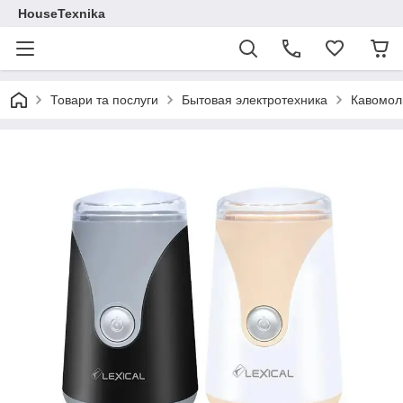
HouseTexnika
Товари та послуги
Бытовая электротехника
Кавомол