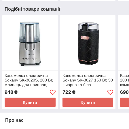
Подібні товари компанії
Кавомолка електрична
Кавомолка електрична
Каво
Sokany SK-3020S, 200 Вт,
Sokany SK-3027 150 Вт, 50
200 
млинець для приправ,
г, чорна та біла
комп
горіхів
948
722
690
₴
₴
Купити
Купити
Про нас