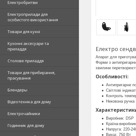
Електробритви
Електроприлади для
особистого використання
Товари для кухні
Кухонні аксесуари та
Електро сендв
приладдя
Апарат для приготува
Столове приладдя
Форми з антипригарни
хвилини перетворюєть
Товари для прибирання,
Особливості:
прасування
Антипригарне п
Блендеры
Світлові індика
Контроль темпе
Нековзна ручка
Відеотехніка для дому
Характеристик
Електрочайники
Виробник: DSP
Країна-виробник
Годинник для дому
Напруга: 220-24
Вихід: 750 Вт