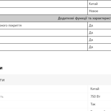
Китай
Hовое
Додаткові функції та характерис
арного покриття
Да
Да
ня
Да
Да
и
ути
Китай
сть
750 Вт
Так