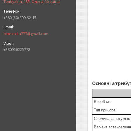
Толбухіна, 135, Одеса, Україна
+380 (50) 399-92-15
bittexnika777@gmail.com
+380956225778
Основні атрибу
Виробник
Тип прибора
Споживана потужні
Варіант встановлен