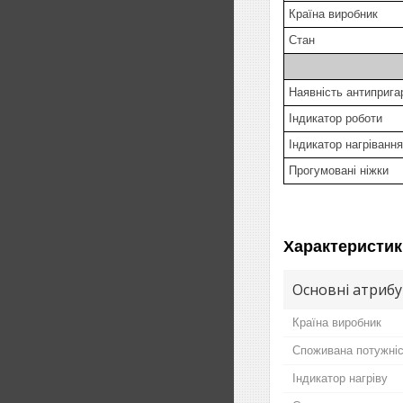
Країна виробник
Стан
Наявність антиприг
Індикатор роботи
Індикатор нагріван
Прогумовані ніжки
Характеристик
Основні атриб
Країна виробник
Споживана потужні
Індикатор нагріву