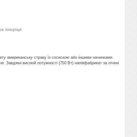
нок покупця
ниту американську страву із сосискою або іншими начинками.
. Завдяки високій потужності (750 Вт) напівфабрикат за лічені