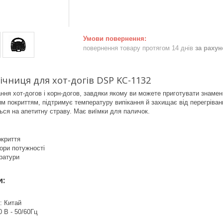
повернення товару протягом 14 днів
за раху
ічниця для хот-догів DSP KC-1132
ння хот-догов і корн-догов, завдяки якому ви можете приготувати знаме
м покриттям, підтримує температуру випікання й захищає від перегрівання
ся на апетитну страву. Має виїмки для паличок.
окриття
тори потужності
ратури
и:
: Китай
0 В - 50/60Гц