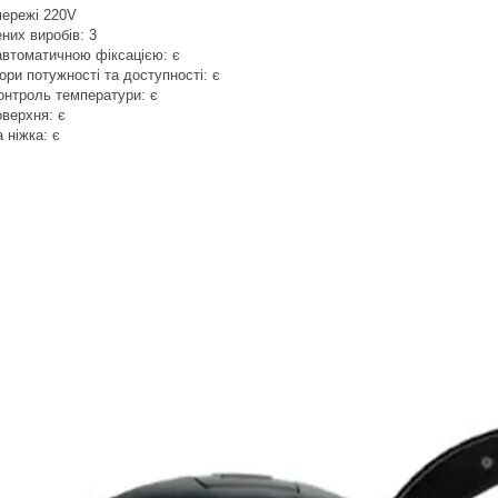
мережі 220V
ених виробів: 3
автоматичною фіксацією: є
ори потужності та доступності: є
онтроль температури: є
верхня: є
 ніжка: є