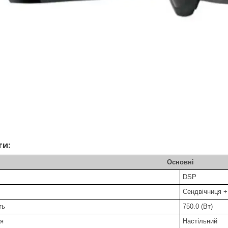
ти:
Основні
DSP
Сендвічниця +
сть
750.0 (Вт)
ня
Настільний