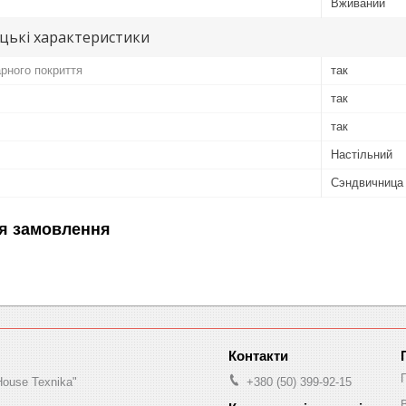
Вживаний
цькі характеристики
арного покриття
так
так
так
Настільний
Сэндвичница 
я замовлення
House Texnika"
+380 (50) 399-92-15