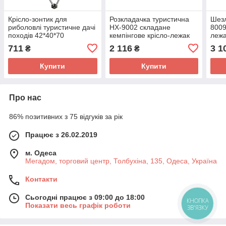
Крісло-зонтик для
Розкладачка туристична
Шезл
риболовлі туристичне дачі
HX-9002 складане
8009
походів 42*40*70
кемпінгове крісло-лежак
лежа
навантаження до 80 кг із
до 100 кг 190*62*45 см
200*
711
2 116
3 1
₴
₴
кишенею
Купити
Купити
Про нас
86% позитивних з 75 відгуків за рік
Працює з 26.02.2019
м. Одеса
Мегадом, торговий центр, Толбухіна, 135, Одеса, Україна
Контакти
Сьогодні працює з 09:00 до 18:00
КНОПКА
Показати весь графік роботи
ЗВ'ЯЗКУ