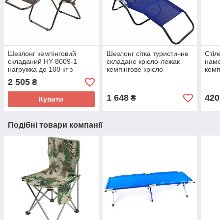
Шезлонг кемпінговий
Шезлонг сітка туристичне
Стіл
складаний HY-8009-1
складане крісло-лежак
наме
нагружка до 100 кг з
кемпінгове крісло
кемп
підголовником туристичне
95х60х180
стіл
2 505
₴
крісло
1 648
420
₴
Купити
Подібні товари компанії