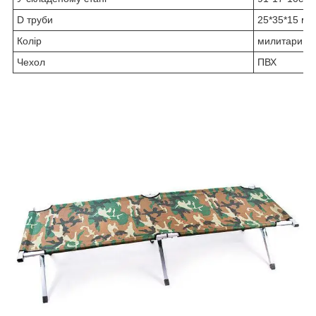
D труби
25*35*15 мм
Колір
милитари
Чехол
ПВХ