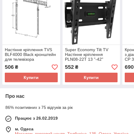
Настінне кріплення TVS
Super Economy Tilt TV
Крон
BLF4000 Black кронштейн
Настінне кріплення
з ді
для телевізора
PLN08-22T 13 "-42"
CP 3
світлодіодів, РК-
506
552
690
₴
₴
телевізорів із плоскою
панеллю
Купити
Купити
Про нас
86% позитивних з 75 відгуків за рік
Працює з 26.02.2019
м. Одеса
Мегадом, торговий центр, Толбухіна, 135, Одеса, Україна