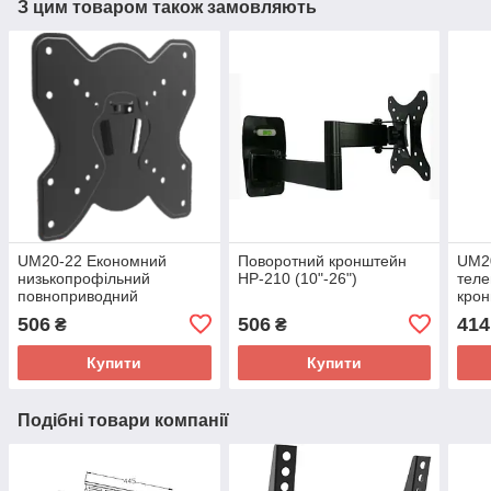
З цим товаром також замовляють
UM20-22 Економний
Поворотний кронштейн
UM20
низькопрофільний
HP-210 (10"-26")
теле
повноприводний
крон
настінний монтажний
тв 1
506
506
414
₴
₴
кронштейн 13 "-42" для тв
про
Купити
Купити
Подібні товари компанії