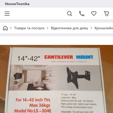
HouseTexnika
Товари та послуги
Відеотехніка для дому
Кронштейни