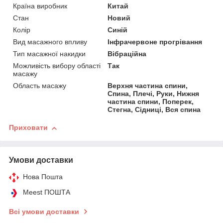
Країна виробник
Китай
Стан
Новий
Колір
Синій
Вид масажного впливу
Інфрачервоне прогрівання
Тип масажної накидки
Вібраційна
Можливість вибору області
Так
масажу
Область масажу
Верхня частина спини,
Спина, Плечі, Руки, Нижня
частина спини, Поперек,
Стегна, Сідниці, Вся спина
Приховати
Умови доставки
Нова Пошта
Meest ПОШТА
Всі умови доставки