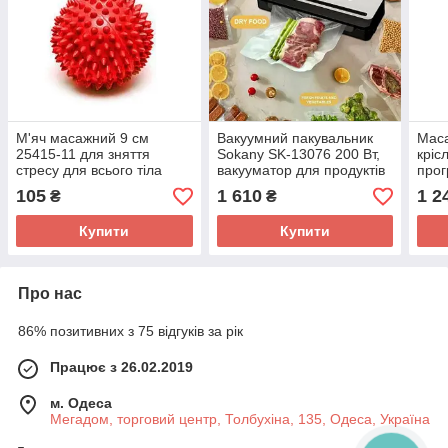
М'яч масажний 9 см
Вакуумний пакувальник
Маса
25415-11 для зняття
Sokany SK-13076 200 Вт,
кріс
стресу для всього тіла
вакууматор для продуктів
прог
із запаюванням пакетів
105
1 610
1 2
₴
₴
Купити
Купити
Про нас
86% позитивних з 75 відгуків за рік
Працює з 26.02.2019
м. Одеса
Мегадом, торговий центр, Толбухіна, 135, Одеса, Україна