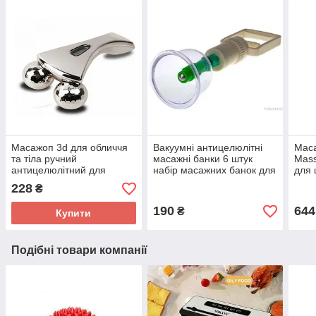
Масажоп 3d для обличчя
Вакуумні антицелюлітні
Маса
та тіла ручний
масажні банки 6 штук
Mass
антицелюлітний для
набір масажних банок для
для 
схуднення роликовий
шкіри банковий масаж
авто
228
₴
маса
190
644
₴
Купити
Подібні товари компанії