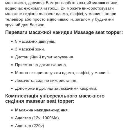
масажиста, даруючи Вам розслаблювальний
масаж
спини,
водночас економлячи гроші. Ви можете використовувати
масажне сидіння masseur вдома, в офісі, у машині, попри
телевізор або просто відпочиваючи, загалом у будь-який
зручний для Вас час.
Переваги
масажної накидки
Massage seat topper
:
5 масажних двигунів.
3 масажні зони.
Дистанційний пульт керування.
Приємна на дотик тканина.
Можна використовувати вдома, в офісі, у машині.
Лежаче та сидяче використання.
Допоможе в догляді за лежачими хворими.
Комплектація універсального масажного
сидіння
masseur seat toppe
r:
Масажна накидка-сидіння
.
Адаптер (12v. 1000Ма).
Адаптер (220v)