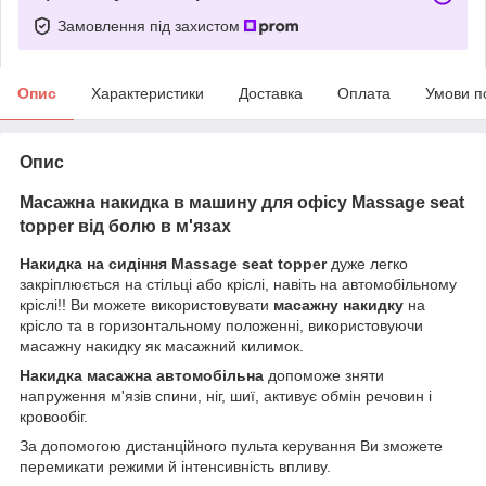
Замовлення під захистом
Опис
Характеристики
Доставка
Оплата
Умови п
Опис
Масажна накидка в машину для офісу Massage seat
topper від болю в м'язах
Накидка на сидіння
Massage seat topper
дуже легко
закріплюється на стільці або кріслі, навіть на автомобільному
кріслі!! Ви можете використовувати
масажну накидку
на
крісло та в горизонтальному положенні, використовуючи
масажну накидку як масажний килимок.
Накидка масажна автомобільна
допоможе зняти
напруження м'язів спини, ніг, шиї, активує обмін речовин і
кровообіг.
За допомогою дистанційного пульта керування Ви зможете
перемикати режими й інтенсивність впливу.